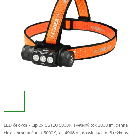
LED čelovka - Čip 3x SST20 5000K, svetelný tok 2000 lm, denná
biela, chromatičnosť 5000K, jas 4968 nt, dosvit 141 m, 6 režimov,