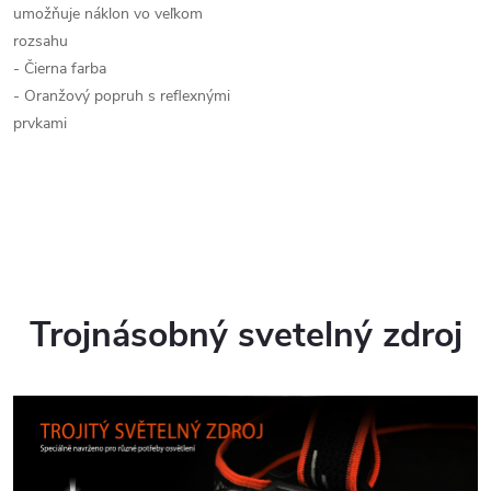
umožňuje náklon vo veľkom
rozsahu
- Čierna farba
- Oranžový popruh s reflexnými
prvkami
Trojnásobný svetelný zdroj