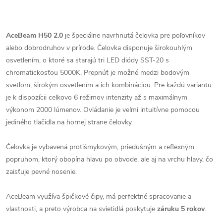
AceBeam H50 2.0
je špeciálne navrhnutá čelovka pre poľovníkov
alebo dobrodruhov v prírode. Čelovka disponuje širokouhlým
osvetlením, o ktoré sa starajú tri LED diódy SST-20 s
chromatickosťou 5000K. Prepnúť je možné medzi bodovým
svetlom, širokým osvetlením a ich kombináciou. Pre každú variantu
je k dispozícii celkovo 6 režimov intenzity až s maximálnym
výkonom 2000 lúmenov. Ovládanie je veľmi intuitívne pomocou
jediného tlačidla na hornej strane čelovky.
Čelovka je vybavená protišmykovým, priedušným a reflexným
popruhom, ktorý obopína hlavu po obvode, ale aj na vrchu hlavy, čo
zaisťuje pevné nosenie.
AceBeam využíva špičkové čipy, má perfektné spracovanie a
vlastnosti, a preto výrobca na svietidlá poskytuje
záruku 5 rokov
.