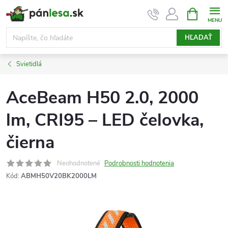
Prejsť
NÁKUPN
KOŠÍK
na
obsah
HĽADAŤ
Svietidlá
AceBeam H50 2.0, 2000
lm, CRI95 – LED čelovka,
čierna
Neohodnotené
Podrobnosti hodnotenia
Kód:
ABMH50V20BK2000LM