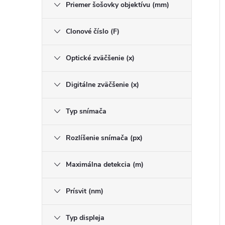
Priemer šošovky objektívu (mm)
Clonové číslo (F)
Optické zväčšenie (x)
i
i
Digitálne zväčšenie (x)
Typ snímača
Rozlíšenie snímača (px)
Maximálna detekcia (m)
Prísvit (nm)
Typ displeja