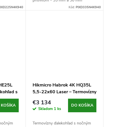
prísvitom - 35 mm a 30 mm
vu (55 mm
priemer šošovky objektívu (55 mm
IXD225N4K940
Kód:
PIXD335N4K940
lona F0,9
ohnisková vzdialenosť), clona F0,95
(termovízna) a...
 HE25L
Hikmicro Habrok 4K HQ35L
ekohľad s
5,5-22x60 Laser – Termovízny
ďalekohľad s nočným videním
€3 134
a diaľkomerom
 KOŠÍKA
DO KOŠÍKA
Skladom
1 ks
 nočným
Termovízny ďalekohľad s nočným