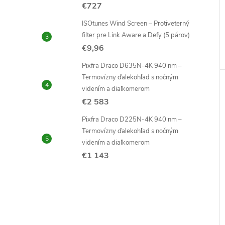
€727
ISOtunes Wind Screen – Protiveterný
filter pre Link Aware a Defy (5 párov)
€9,96
Pixfra Draco D635N-4K 940 nm –
Termovízny ďalekohľad s nočným
videním a diaľkomerom
€2 583
Pixfra Draco D225N-4K 940 nm –
Termovízny ďalekohľad s nočným
videním a diaľkomerom
€1 143