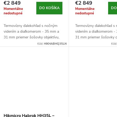
nočným videním a
nočným videním a
€2 849
€2 849
diaľkomerom
diaľkomerom
DO KOŠÍKA
DO
Momentálne
Momentálne
nedostupné
nedostupné
Termovízny ďalekohľad s nočným
Termovízny ďalekohľad s
videním a diaľkomerom - 35 mm a
videním a diaľkomerom -
31 mm priemer šošovky objektívu,
31 mm priemer šošovky o
clona F1,0 (termovízne) a F1,2
clona F1,0 (termovízne) a
Kód:
HIKHABHQ35LN
Kód
(nočné videnie), VOx senzor s
(nočné videnie), VOx senz
rozlíšením 640x512...
rozlíšením 640x512...
Hikmicro Habrok HH35L –