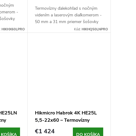
 nočným
Termovízny ďalekohľad s nočným
ľkomerom -
videním a laserovým diaľkomerom -
šošovky
50 mm a 31 mm priemer šošovky
movízny) a
objektívu, clona F1,0 (termovízny) a
:
HIKHX60LPRO
Kód:
HIKHQ50LNPRO
 senzor s
F2,2 (nočné videnie), VOx senzor s
rozlíšením...
 HE25LN
Hikmicro Habrok 4K HE25L
zny
5,5-22x60 – Termovízny
 videním
ďalekohľad s nočným videním
€1 424
a diaľkomerom
 KOŠÍKA
DO KOŠÍKA