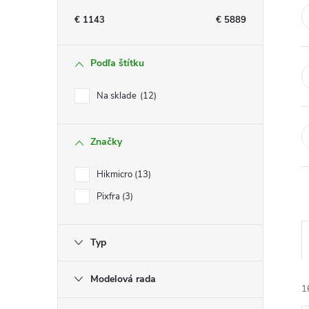
n
€
1143
€
5889
ý
Podľa štítku
p
Na sklade
12
a
Značky
n
Hikmicro
13
e
Pixfra
3
l
Typ
Modelová rada
1