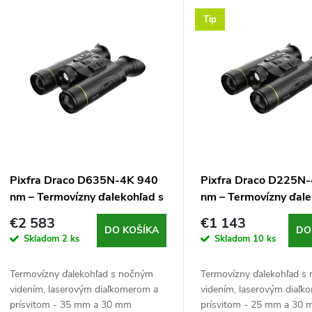
V
Tip
e
ý
n
p
e
s
p
p
Pixfra Draco D635N-4K 940
Pixfra Draco D225N
r
nm – Termovízny ďalekohľad s
nm – Termovízny ďale
r
nočným videním a
nočným videním a
€2 583
€1 143
o
diaľkomerom
diaľkomerom
DO KOŠÍKA
DO
Skladom
2 ks
Skladom
10 ks
o
d
Termovízny ďalekohľad s nočným
Termovízny ďalekohľad s
d
videním, laserovým diaľkomerom a
videním, laserovým diaľ
u
prísvitom - 35 mm a 30 mm
prísvitom - 25 mm a 30