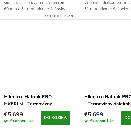
videním a laserovým diaľkomerom -
videním a diaľkomerom -
60 mm a 31 mm priemer šošovky
31 mm priemer šošovky o
objektívu, clona F1,0 (termovízna) a
clona F1,0 (termovízna) a
Kód:
HIKHX60LSPRO
F2,2 (nočné videnie), VOx senzor s
(nočné videnie), VOx senz
rozlíšením...
rozlíšením 256x192...
Hikmicro Habrok PRO
Hikmicro Habrok PR
HX60LN – Termovízny
– Termovízny ďalekoh
ďalekohľad s nočným videním
nočným videním a
€5 699
€5 699
a diaľkomerom
diaľkomerom
DO KOŠÍKA
DO
Skladom
1 ks
Skladom
1 ks