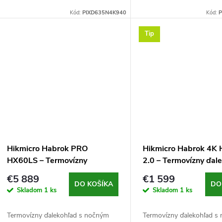
u
priemer šošovky objektívu (55 mm
priemer šošovky objektí
Kód:
PIXD635N4K940
Kód:
P
k
ohnisková vzdialenosť), clona F1,0
ohnisková vzdialenosť), c
k
(termovízna) a F2,0...
(termovízna) a F2,0...
Tip
t
t
o
o
v
v
Hikmicro Habrok PRO
Hikmicro Habrok 4K
HX60LS – Termovízny
2.0 – Termovízny ďal
ďalekohľad s nočným videním
nočným videním a
€5 889
€1 599
a diaľkomerom
diaľkomerom
DO KOŠÍKA
DO
Skladom
1 ks
Skladom
1 ks
Termovízny ďalekohľad s nočným
Termovízny ďalekohľad s