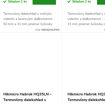
Skladom
1 ks
Skladom
2 ks
Termovízny ďalekohľad s nočným
Termovízny ďalekohľad s
videním a laserovým diaľkomerom -
videním a diaľkomerom -
50 mm a 31 mm priemer šošovky
31 mm priemer šošovky o
objektívu, clona F1,0 (termovízny) a
clona F1,0 (termovízna) a
Kód:
HIKHQ50LPRO
F2,2 (nočné videnie), VOx senzor s
(nočné videnie), VOx senz
rozlíšením...
rozlíšením 256x192...
Hikmicro Habrok HQ35LN –
Hikmicro Habrok HQ
Termovízny ďalekohľad s
Termovízny ďalekohľa