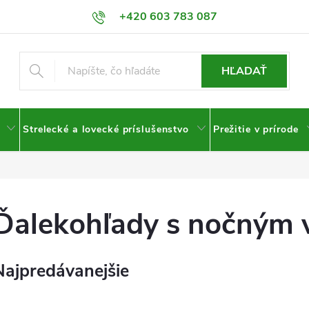
+420 603 783 087
HĽADAŤ
Strelecké a lovecké príslušenstvo
Prežitie v prírode
Ďalekohľady s nočným 
Najpredávanejšie