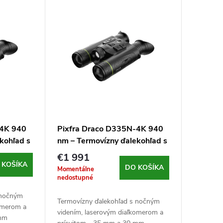
-4K 940
Pixfra Draco D335N-4K 940
kohľad s
nm – Termovízny ďalekohľad s
nočným videním a
€1 991
diaľkomerom
 KOŠÍKA
DO KOŠÍKA
Momentálne
nedostupné
 nočným
Termovízny ďalekohľad s nočným
komerom a
videním, laserovým diaľkomerom a
 mm