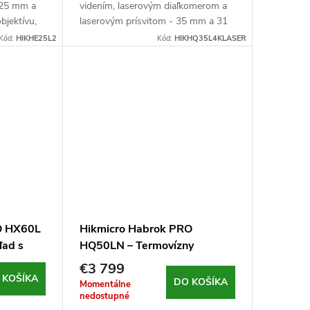
 25 mm a
videním, laserovým diaľkomerom a
bjektívu,
laserovým prísvitom - 35 mm a 31
 F2,2
mm priemer šošovky objektívu,
Kód:
HIKHE25L2
Kód:
HIKHQ35L4KLASER
or s
clona F1,0 (termovízny) a F2,2
(nočné videnie),...
O HX60L
Hikmicro Habrok PRO
ľad s
HQ50LN – Termovízny
ďalekohľad s nočným videním
€3 799
a diaľkomerom
 KOŠÍKA
DO KOŠÍKA
Momentálne
nedostupné