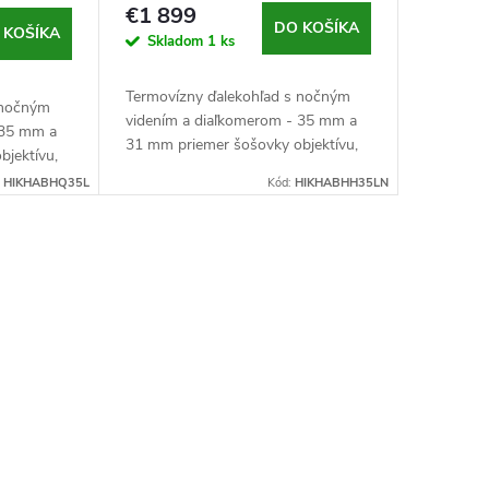
nočným videním a
€1 899
diaľkomerom
DO KOŠÍKA
 KOŠÍKA
Skladom
1 ks
Termovízny ďalekohľad s nočným
 nočným
videním a diaľkomerom - 35 mm a
 35 mm a
31 mm priemer šošovky objektívu,
bjektívu,
clona F1,0 (termovízna) a F1,2
 F1,2
:
HIKHABHQ35L
Kód:
HIKHABHH35LN
(nočné videnie), VOx senzor s
or s
rozlíšením 384x288...