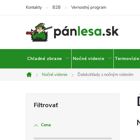
Prejsť
Kontakty
B2B
Vernostný program
na
obsah
Chladné zbrane
Nočné videnie
Termovízie
Nočné videnie
Ďalekohľady s nočným videním
Domov
B
o
Cena
č