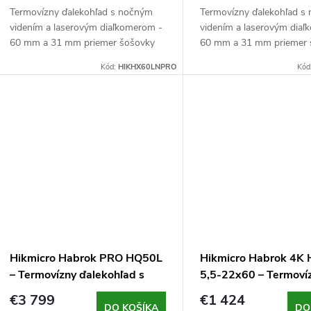
Termovízny ďalekohľad s nočným
Termovízny ďalekohľad s
videním a laserovým diaľkomerom -
videním a laserovým dia
60 mm a 31 mm priemer šošovky
60 mm a 31 mm priemer 
objektívu, clona F1,0 (termovízny) a
objektívu, clona F1,0 (ter
Kód:
HIKHX60LNPRO
Kód
F2,2 (nočné videnie), VOx senzor s
F2,2 (nočné videnie), VOx
rozlíšením...
rozlíšením...
Hikmicro Habrok PRO HQ50L
Hikmicro Habrok 4K
– Termovízny ďalekohľad s
5,5-22x60 – Termoví
nočným videním a
ďalekohľad s nočným
€3 799
€1 424
diaľkomerom
a diaľkomerom
DO KOŠÍKA
DO