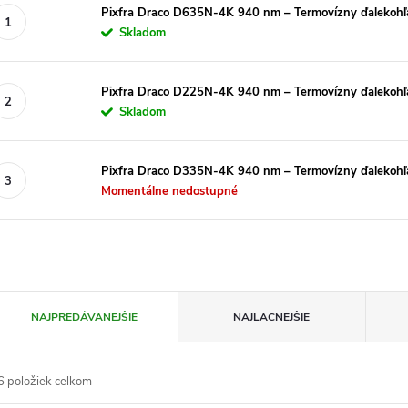
Pixfra Draco D635N-4K 940 nm – Termovízny ďalekohľ
Skladom
Pixfra Draco D225N-4K 940 nm – Termovízny ďalekohľ
Skladom
Pixfra Draco D335N-4K 940 nm – Termovízny ďalekohľ
Momentálne nedostupné
R
NAJPREDÁVANEJŠIE
NAJLACNEJŠIE
a
6
položiek celkom
d