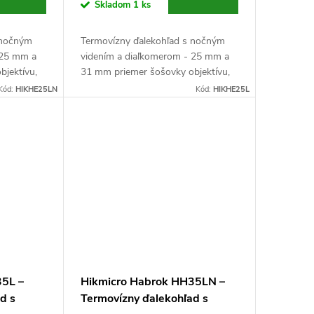
Skladom
1 ks
 nočným
Termovízny ďalekohľad s nočným
 25 mm a
videním a diaľkomerom - 25 mm a
bjektívu,
31 mm priemer šošovky objektívu,
 F2,2
clona F1,0 (termovízna) a F2,2
Kód:
HIKHE25LN
Kód:
HIKHE25L
or s
(nočné videnie), VOx senzor s
rozlíšením 256x192...
35L –
Hikmicro Habrok HH35LN –
d s
Termovízny ďalekohľad s