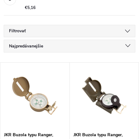
€5,16
Filtrovať
R
Najpredávanejšie
a
Najlacnejšie
V
Najdrahšie
d
ý
Abecedne
e
p
n
i
i
s
JKR Buzola typu Ranger,
JKR Buzola typu Ranger,