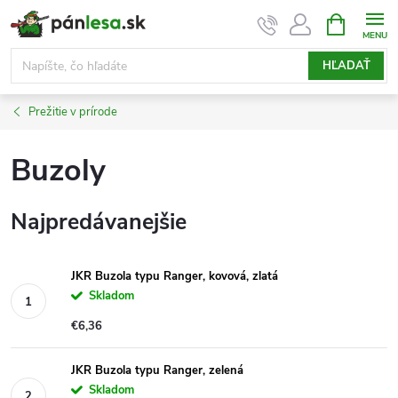
Prejsť
NÁKUPN
KOŠÍK
na
obsah
HĽADAŤ
Prežitie v prírode
Buzoly
Najpredávanejšie
JKR Buzola typu Ranger, kovová, zlatá
Skladom
€6,36
JKR Buzola typu Ranger, zelená
Skladom