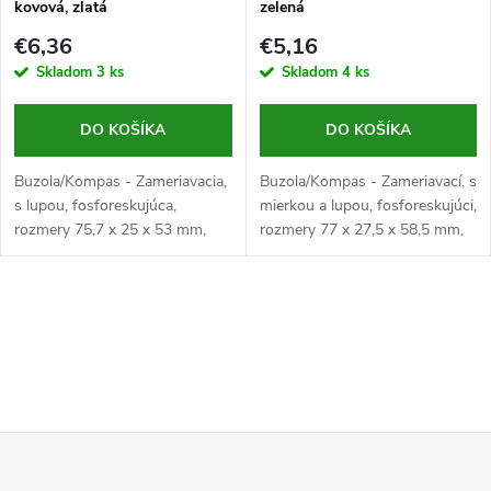
e
kovová, zlatá
zelená
p
p
€6,36
€5,16
r
Skladom
3 ks
Skladom
4 ks
r
o
DO KOŠÍKA
DO KOŠÍKA
o
d
Buzola/Kompas - Zameriavacia,
Buzola/Kompas - Zameriavací, s
d
s lupou, fosforeskujúca,
mierkou a lupou, fosforeskujúci,
rozmery 75,7 x 25 x 53 mm,
rozmery 77 x 27,5 x 58,5 mm,
u
zlatá
zelená
u
k
O
k
t
v
t
o
l
o
Z
á
v