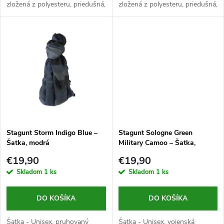
d
zložená z polyesteru, priedušná,
zložená z polyesteru, priedušná,
u
rozmer 1800x700 mm
rozmer 1900x550 mm
u
k
k
t
t
o
o
v
v
Stagunt Storm Indigo Blue –
Stagunt Sologne Green
Šatka, modrá
Military Camoo – Šatka,
zelená
€19,90
€19,90
Skladom
1 ks
Skladom
1 ks
DO KOŠÍKA
DO KOŠÍKA
Šatka - Unisex, pruhovaný
Šatka - Unisex, vojenská