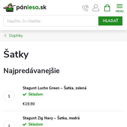
Prejsť
NÁKUPN
KOŠÍK
na
obsah
HĽADAŤ
Doplnky
Šatky
Najpredávanejšie
Stagunt Lucho Green – Šatka, zelená
Skladom
€19,90
Stagunt Zig Navy – Šatka, modrá
Skladom