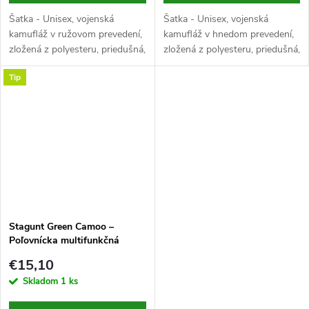
Šatka - Unisex, vojenská
Šatka - Unisex, vojenská
kamufláž v ružovom prevedení,
kamufláž v hnedom prevedení,
zložená z polyesteru, priedušná,
zložená z polyesteru, priedušná,
rozmer 1800x900 mm
rozmer 1850x700 mm
Tip
Stagunt Green Camoo –
Poľovnícka multifunkčná
šatka, zelená kamufláž
€15,10
Skladom
1 ks