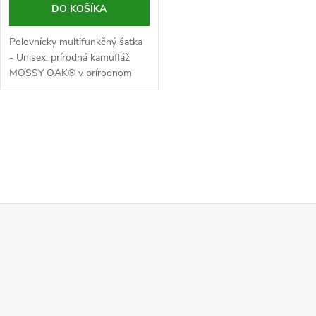
DO KOŠÍKA
Polovnícky multifunkčný šatka
- Unisex, prírodná kamufláž
MOSSY OAK® v prírodnom
prevedení, zložená z polyesteru,
priedušná, pružná
O
v
l
Z
á
d
á
a
p
c