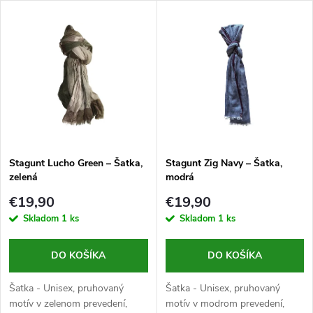
a
V
Najdrahšie
d
ý
Abecedne
e
p
n
i
i
s
e
Stagunt Lucho Green – Šatka,
Stagunt Zig Navy – Šatka,
zelená
modrá
p
p
€19,90
€19,90
r
Skladom
1 ks
Skladom
1 ks
r
o
DO KOŠÍKA
DO KOŠÍKA
o
d
Šatka - Unisex, pruhovaný
Šatka - Unisex, pruhovaný
motív v zelenom prevedení,
motív v modrom prevedení,