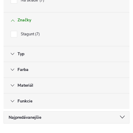
Na sklade
7
Značky
Stagunt
7
Typ
Farba
Materiál
Funkcie
R
Najpredávanejšie
Najlacnejšie