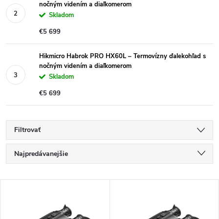
nočným videním a diaľkomerom
Skladom
€5 699
Hikmicro Habrok PRO HX60L – Termovízny ďalekohľad s
nočným videním a diaľkomerom
Skladom
€5 699
Filtrovať
R
Najpredávanejšie
a
Najlacnejšie
V
Najdrahšie
d
ý
Abecedne