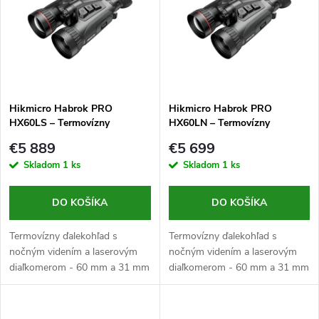
e
p
n
i
i
s
e
Hikmicro Habrok PRO
Hikmicro Habrok PRO
HX60LS – Termovízny
HX60LN – Termovízny
p
ďalekohľad s nočným videním
ďalekohľad s nočným videním
p
€5 889
€5 699
a diaľkomerom
a diaľkomerom
r
Skladom
1 ks
Skladom
1 ks
r
o
DO KOŠÍKA
DO KOŠÍKA
o
d
Termovízny ďalekohľad s
Termovízny ďalekohľad s
d
nočným videním a laserovým
nočným videním a laserovým
diaľkomerom - 60 mm a 31 mm
diaľkomerom - 60 mm a 31 mm
u
priemer šošovky objektívu,
priemer šošovky objektívu,
u
clona F1,0 (termovízna) a F2,2
clona F1,0 (termovízny) a F2,2
k
(nočné videnie), VOx senzor s
(nočné videnie), VOx senzor s