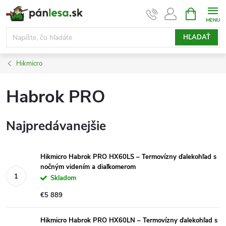
Prejsť
NÁKUPN
KOŠÍK
na
obsah
HĽADAŤ
Hikmicro
Habrok PRO
Najpredávanejšie
Hikmicro Habrok PRO HX60LS – Termovízny ďalekohľad s
nočným videním a diaľkomerom
Skladom
€5 889
Hikmicro Habrok PRO HX60LN – Termovízny ďalekohľad s