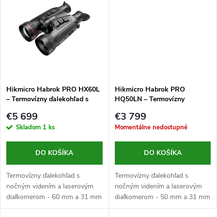
k
rozlíšením...
rozlíšením...
t
t
o
o
v
v
Hikmicro Habrok PRO HX60L
Hikmicro Habrok PRO
– Termovízny ďalekohľad s
HQ50LN – Termovízny
nočným videním a
ďalekohľad s nočným videním
€5 699
€3 799
diaľkomerom
a diaľkomerom
Skladom
1 ks
Momentálne nedostupné
DO KOŠÍKA
DO KOŠÍKA
Termovízny ďalekohľad s
Termovízny ďalekohľad s
nočným videním a laserovým
nočným videním a laserovým
diaľkomerom - 60 mm a 31 mm
diaľkomerom - 50 mm a 31 mm
priemer šošovky objektívu,
priemer šošovky objektívu,