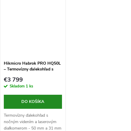
clona F1,0 (termovízny) a F2,2
clona F1,0 (termovízny) a F2,2
(nočné videnie), VOx senzor s
(nočné videnie), VOx senzor s
rozlíšením...
rozlíšením...
Hikmicro Habrok PRO HQ50L
– Termovízny ďalekohľad s
nočným videním a
€3 799
diaľkomerom
Skladom
1 ks
DO KOŠÍKA
Termovízny ďalekohľad s
nočným videním a laserovým
diaľkomerom - 50 mm a 31 mm