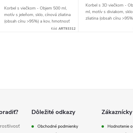
Korbel s 3D viečkom - O
Korbel s viečkom - Objem 500 ml,
ml, motív s diviakom, sklo
motív s jeleňom, sklo, cínová zliatina
zliatina (obsah cínu >95%
(obsah cínu >95%) a kov, hmotnosť
hmotnosť 999 g, striebor
926 g, strieborný
Kód:
ART93312
O
v
á
d
a
oradiť?
Dôležité odkazy
Zákaznícky
c
rostlivosť
Obchodné podmienky
Hodnotenie 