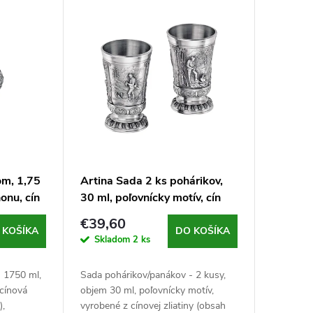
om, 1,75
Artina Sada 2 ks pohárikov,
onu, cín
30 ml, poľovnícky motív, cín
€39,60
 KOŠÍKA
DO KOŠÍKA
Skladom
2 ks
 1750 ml,
Sada pohárikov/panákov - 2 kusy,
cínová
objem 30 ml, poľovnícky motív,
),
vyrobené z cínovej zliatiny (obsah