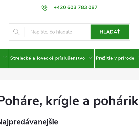
+420 603 783 087
HĽADAŤ
Strelecké a lovecké príslušenstvo
Prežitie v prírode
Poháre, krígle a pohári
Najpredávanejšie