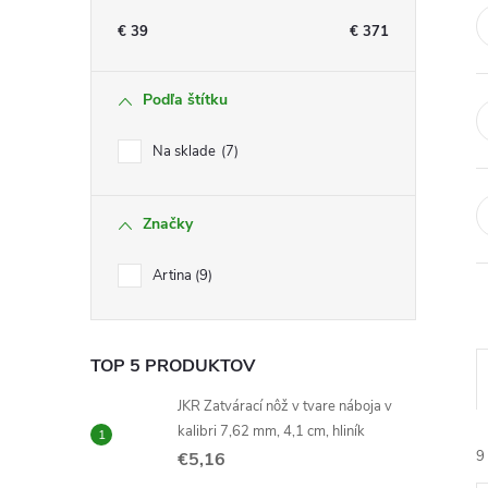
n
€
39
€
371
ý
Podľa štítku
p
Na sklade
7
a
Značky
n
Artina
9
e
l
TOP 5 PRODUKTOV
JKR Zatvárací nôž v tvare náboja v
kalibri 7,62 mm, 4,1 cm, hliník
9
€5,16