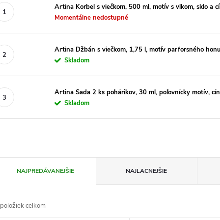
Artina Korbel s viečkom, 500 ml, motív s vlkom, sklo a c
Momentálne nedostupné
Artina Džbán s viečkom, 1,75 l, motív parforsného honu
Skladom
Artina Sada 2 ks pohárikov, 30 ml, poľovnícky motív, cín
Skladom
R
NAJPREDÁVANEJŠIE
NAJLACNEJŠIE
a
položiek celkom
d