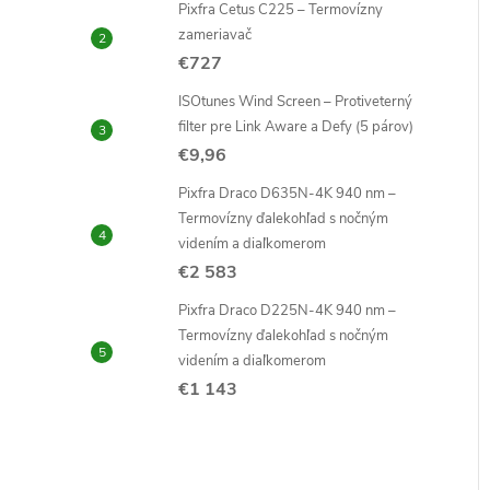
Pixfra Cetus C225 – Termovízny
zameriavač
€727
ISOtunes Wind Screen – Protiveterný
filter pre Link Aware a Defy (5 párov)
i
€9,96
i
Pixfra Draco D635N-4K 940 nm –
Termovízny ďalekohľad s nočným
videním a diaľkomerom
€2 583
Pixfra Draco D225N-4K 940 nm –
Termovízny ďalekohľad s nočným
videním a diaľkomerom
€1 143