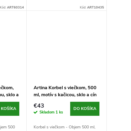
rný
cínu >95%), hmotnosť 50 g/kus,
Kód:
ART60314
Kód:
ART10435
strieborná
iečkom,
Artina Korbel s viečkom, 500
u, sklo a
ml, motív s kačicou, sklo a cín
€43
 KOŠÍKA
DO KOŠÍKA
Skladom
1 ks
bjem 500
Korbel s viečkom - Objem 500 ml,