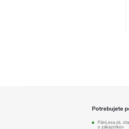
l
Z
á
Potrebujete p
p
PánLesa.sk, sta
o zákazníkov