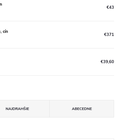
ín
€43
, cín
€371
€39,60
NAJDRAHŠIE
ABECEDNE