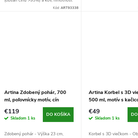
(obsah cínu >95%) a kov, hmotnosť
u
hmotnosť 1868 g, striebo
926 g, strieborný
Kód:
ART93338
k
k
t
t
o
o
v
v
Artina Zdobený pohár, 700
Artina Korbel s 3D v
ml, poľovnícky motív, cín
500 ml, motív s kačico
cín
€119
€49
DO KOŠÍKA
DO
Skladom
1 ks
Skladom
1 ks
Zdobený pohár - Výška 23 cm,
Korbel s 3D viečkom - O