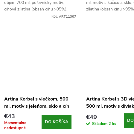
objem 700 ml, poľovnícky motív,
ml, motív s kačicou, sklo,
cínová zliatina (obsah cínu >95%),
zliatina (obsah cínu >95%
hmotnosť 633 g, strieborný
hmotnosť 1004 g, striebo
Kód:
ART11307
Artina Korbel s viečkom, 500
Artina Korbel s 3D v
ml, motív s jeleňom, sklo a cín
500 ml, motív s divia
a cín
€43
€49
DO
DO KOŠÍKA
Momentálne
Skladom
2 ks
nedostupné