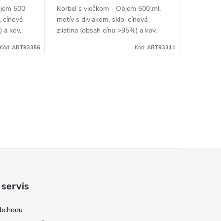
bjem 500
Korbel s viečkom - Objem 500 ml,
, cínová
motív s diviakom, sklo, cínová
) a kov,
zliatina (obsah cínu >95%) a kov,
ný
hmotnosť 926 g, strieborný
Kód:
ART93356
Kód:
ART93311
 servis
obchodu