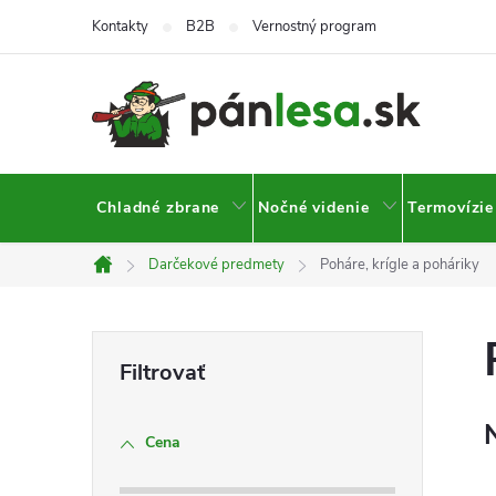
Prejsť
Kontakty
B2B
Vernostný program
na
obsah
Chladné zbrane
Nočné videnie
Termovízie
Darčekové predmety
Poháre, krígle a poháriky
Domov
B
o
Cena
č