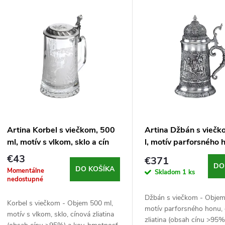
V
e
ý
n
p
e
s
p
p
Artina Korbel s viečkom, 500
Artina Džbán s viečk
r
ml, motív s vlkom, sklo a cín
l, motív parforsného h
r
€43
€371
o
DO
DO KOŠÍKA
Momentálne
Skladom
1 ks
o
nedostupné
d
Džbán s viečkom - Objem
d
Korbel s viečkom - Objem 500 ml,
motív parforsného honu, 
motív s vlkom, sklo, cínová zliatina
u
zliatina (obsah cínu >95%