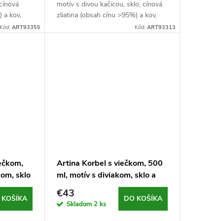
 cínová
motív s divou kačicou, sklo, cínová
) a kov,
zliatina (obsah cínu >95%) a kov,
rný
hmotnosť 926 g, strieborný
Kód:
ART93355
Kód:
ART93313
iečkom,
Artina Korbel s viečkom, 500
kom, sklo
ml, motív s diviakom, sklo a
cín
€43
 KOŠÍKA
DO KOŠÍKA
Skladom
2 ks