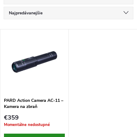
R
Najpredávanejšie
a
Najlacnejšie
V
Najdrahšie
d
ý
Abecedne
e
p
n
i
i
s
e
PARD Action Camera AC-11 –
Kamera na zbraň
p
p
€359
r
Momentálne nedostupné
r