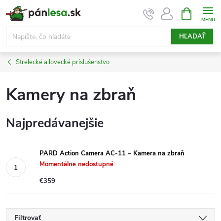
Prejsť
NÁKUPN
KOŠÍK
na
obsah
HĽADAŤ
Strelecké a lovecké príslušenstvo
Kamery na zbraň
Najpredávanejšie
PARD Action Camera AC-11 – Kamera na zbraň
Momentálne nedostupné
€359
Filtrovať