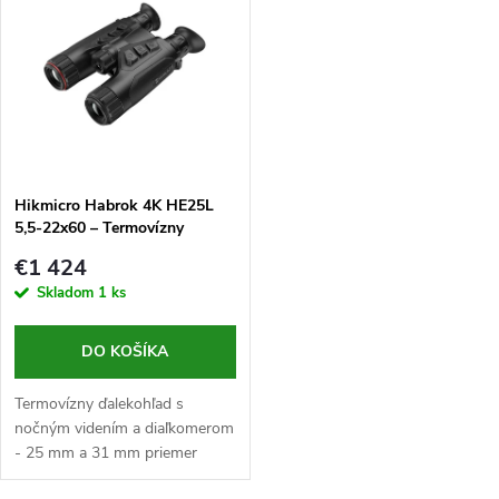
k
(nočné videnie),...
rozlíšením 256x192...
t
t
o
o
v
v
Hikmicro Habrok 4K HE25L
5,5-22x60 – Termovízny
ďalekohľad s nočným videním
€1 424
a diaľkomerom
Skladom
1 ks
DO KOŠÍKA
Termovízny ďalekohľad s
nočným videním a diaľkomerom
- 25 mm a 31 mm priemer
šošovky objektívu, clona F1,0