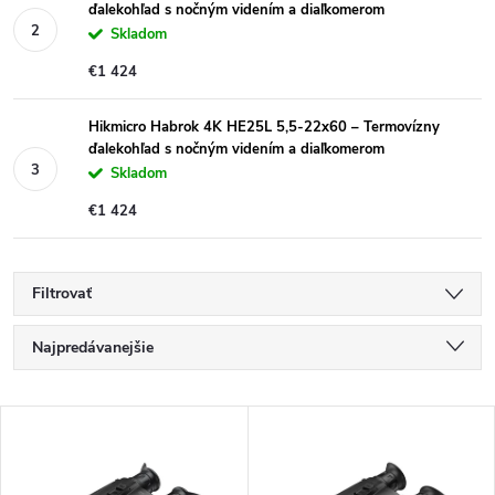
ďalekohľad s nočným videním a diaľkomerom
Skladom
€1 424
Hikmicro Habrok 4K HE25L 5,5-22x60 – Termovízny
ďalekohľad s nočným videním a diaľkomerom
Skladom
€1 424
Filtrovať
R
Najpredávanejšie
a
Najlacnejšie
V
Najdrahšie
d
ý
Abecedne