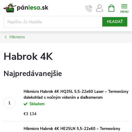
Prejsť
NÁKUPN
KOŠÍK
na
obsah
HĽADAŤ
Hikmicro
Habrok 4K
Najpredávanejšie
Hikmicro Habrok 4K HQ35L 5,5-22x60 Laser – Termovízny
ďalekohľad s nočným videním a diaľkomerom
Skladom
€3 134
Hikmicro Habrok 4K HE25LN 5,5-22x60 – Termovízny