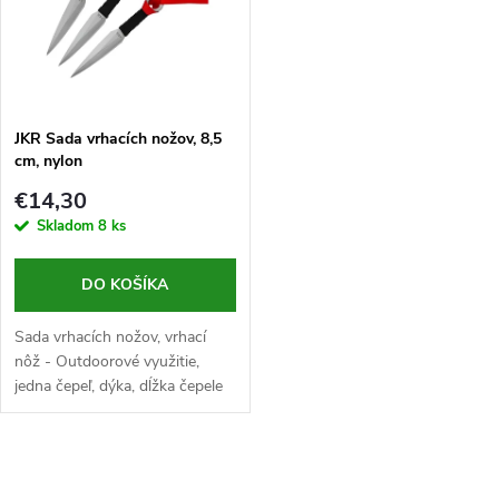
t
o
o
v
v
JKR Sada vrhacích nožov, 8,5
cm, nylon
€14,30
Skladom
8 ks
DO KOŠÍKA
Sada vrhacích nožov, vrhací
nôž - Outdoorové využitie,
jedna čepeľ, dýka, dĺžka čepele
84 mm, oceľ 3Cr13MoV, 51-53
HRC, Full tang, dĺžka rukoväte
66 mm, nerezová oceľ, 1...
O