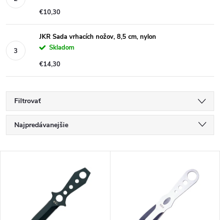
€10,30
JKR Sada vrhacích nožov, 8,5 cm, nylon
Skladom
€14,30
Filtrovať
R
Najpredávanejšie
a
Najlacnejšie
V
Najdrahšie
d
ý
Abecedne
e
p