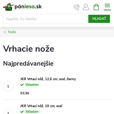
Prejsť
NÁKUPN
KOŠÍK
na
obsah
HĽADAŤ
Nože
Vrhacie nože
Najpredávanejšie
JKR Vrhací nôž, 12,6 cm, oceľ, čierny
Skladom
€9,96
JKR Vrhací nôž, 10 cm, oceľ
Skladom