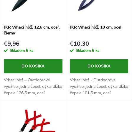
n
i
i
s
e
JKR Vrhací nôž, 12,6 cm, oceľ,
JKR Vrhací nôž, 10 cm, oceľ
čierny
p
p
€9,96
€10,30
r
Skladom
6 ks
Skladom
6 ks
r
o
DO KOŠÍKA
DO KOŠÍKA
o
d
Vrhací nôž – Outdoorové
Vrhací nôž - Outdoorové
d
využitie, jedna čepeľ, dýka, dĺžka
využitie, jedna čepeľ, dýka, dĺžka
čepele 126,5 mm, oceľ
čepele 101,5 mm, oceľ
u
3Cr13MoV, 51–53 HRC, full
3Cr13MoV, 51-53 HRC, Full
u
tang, dĺžka rukoväte 94,6 mm,
tang, dĺžka rukoväte 89 mm,
k
nerezová oceľ, 1 funkcia,
nerezová oceľ, 1 funkcia,
k
hmotnosť 83 g,...
hmotnosť 94 g,...
t