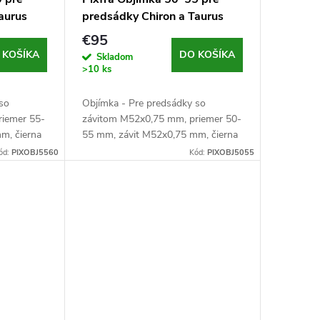
aurus
predsádky Chiron a Taurus
€95
 KOŠÍKA
DO KOŠÍKA
Skladom
>10 ks
 so
Objímka - Pre predsádky so
riemer 55-
závitom M52x0,75 mm, priemer 50-
m, čierna
55 mm, závit M52x0,75 mm, čierna
ód:
PIXOBJ5560
Kód:
PIXOBJ5055