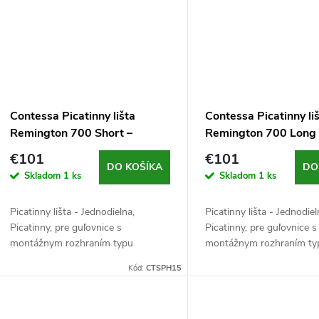
Contessa Picatinny lišta
Contessa Picatinny li
Remington 700 Short –
Remington 700 Long 
Montáž
Montáž
€101
€101
DO KOŠÍKA
DO
Skladom
1 ks
Skladom
1 ks
Picatinny lišta - Jednodielna,
Picatinny lišta - Jednodiel
Picatinny, pre guľovnice s
Picatinny, pre guľovnice s
montážnym rozhraním typu
montážnym rozhraním ty
Remington 700, kalená oceľ, 114 g,
Remington 700, kalená oc
Kód:
CTSPH15
čierna
čierna