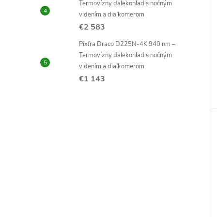
Termovízny ďalekohľad s nočným
videním a diaľkomerom
€2 583
Pixfra Draco D225N-4K 940 nm –
Termovízny ďalekohľad s nočným
videním a diaľkomerom
€1 143