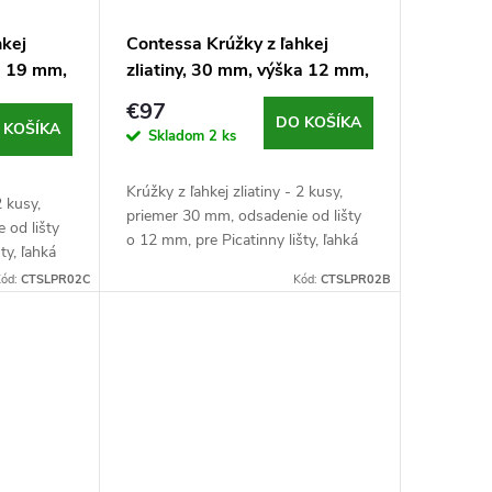
hkej
Contessa Krúžky z ľahkej
ka 19 mm,
zliatiny, 30 mm, výška 12 mm,
Picatinny, čierne
€97
DO KOŠÍKA
 KOŠÍKA
Skladom
2 ks
Krúžky z ľahkej zliatiny - 2 kusy,
2 kusy,
priemer 30 mm, odsadenie od lišty
 od lišty
o 12 mm, pre Picatinny lišty, ľahká
ty, ľahká
pevnostná zliatina, 55 g/kus, čierne
us, čierne
ód:
CTSLPR02C
Kód:
CTSLPR02B