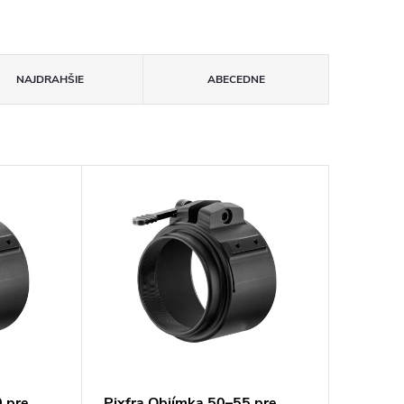
NAJDRAHŠIE
ABECEDNE
0 pre
Pixfra Objímka 50–55 pre