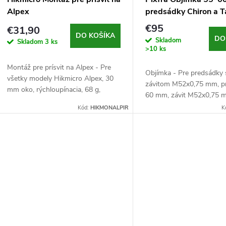
p
r
Alpex
predsádky Chiron a T
r
€95
€31,90
o
DO KOŠÍKA
DO
Skladom
Skladom
3 ks
o
>10 ks
d
Montáž pre prísvit na Alpex - Pre
d
Objímka - Pre predsádky
všetky modely Hikmicro Alpex, 30
závitom M52x0,75 mm, p
u
mm oko, rýchloupínacia, 68 g,
60 mm, závit M52x0,75 m
u
čierna
Kód:
HIKMONALPIR
K
k
k
t
t
o
o
v
v