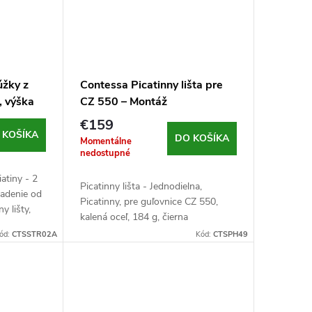
úžky z
Contessa Picatinny lišta pre
, výška
CZ 550 – Montáž
rne
€159
 KOŠÍKA
DO KOŠÍKA
Momentálne
nedostupné
iatiny - 2
Picatinny lišta - Jednodielna,
sadenie od
Picatinny, pre guľovnice CZ 550,
y lišty,
kalená oceľ, 184 g, čierna
 vodováha,
ód:
CTSSTR02A
Kód:
CTSPH49