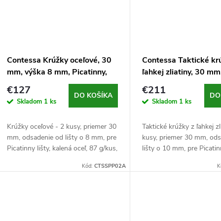
Contessa Krúžky oceľové, 30
Contessa Taktické kr
mm, výška 8 mm, Picatinny,
ľahkej zliatiny, 30 mm
čierne
10 mm, Picatinny, čie
€127
€211
DO KOŠÍKA
DO
Skladom
1 ks
Skladom
1 ks
Krúžky oceľové - 2 kusy, priemer 30
Taktické krúžky z ľahkej zl
mm, odsadenie od lišty o 8 mm, pre
kusy, priemer 30 mm, od
Picatinny lišty, kalená oceľ, 87 g/kus,
lišty o 10 mm, pre Picatinn
čierne
ľahká pevnostná zliatina,
Kód:
CTSSPP02A
K
71 g/kus, čierne