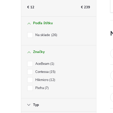
n
€
12
€
239
ý
Podľa štítku
p
Na sklade
26
a
Značky
n
AceBeam
1
e
Contessa
15
l
Hikmicro
12
Pixfra
7
Typ