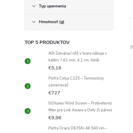
Typ upevnenia
Hmotnosť (g)
TOP 5 PRODUKTOV
3
JKR Zatvárací nôž v tvare náboja v
kalibri 7,62 mm, 4,1 cm, hliník
€5,16
Pixfra Cetus C225 – Termovízny
zameriavač
€727
i
i
ISOtunes Wind Screen – Protiveterný
filter pre Link Aware a Defy (5 párov)
€9,96
Pixfra Draco D635N-4K 940 nm –