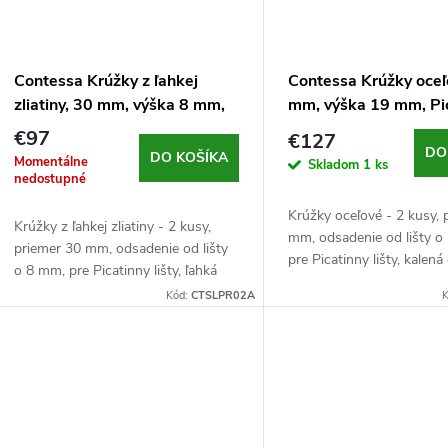
Contessa Krúžky z ľahkej
Contessa Krúžky oceľ
zliatiny, 30 mm, výška 8 mm,
mm, výška 19 mm, Pic
Picatinny, čierne
čierne
€97
€127
DO
DO KOŠÍKA
Momentálne
Skladom
1 ks
nedostupné
Krúžky oceľové - 2 kusy, 
Krúžky z ľahkej zliatiny - 2 kusy,
mm, odsadenie od lišty o
priemer 30 mm, odsadenie od lišty
pre Picatinny lišty, kalená
o 8 mm, pre Picatinny lišty, ľahká
g/kus, čierne
pevnostná zliatina, 48 g/kus, čierne
Kód:
CTSLPR02A
K