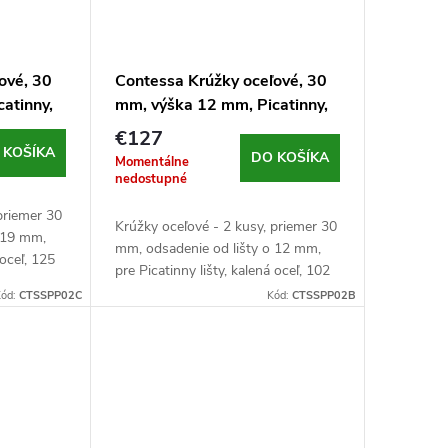
ové, 30
Contessa Krúžky oceľové, 30
atinny,
mm, výška 12 mm, Picatinny,
čierne
€127
 KOŠÍKA
DO KOŠÍKA
Momentálne
nedostupné
priemer 30
Krúžky oceľové - 2 kusy, priemer 30
 19 mm,
mm, odsadenie od lišty o 12 mm,
 oceľ, 125
pre Picatinny lišty, kalená oceľ, 102
g/kus, čierne
ód:
CTSSPP02C
Kód:
CTSSPP02B