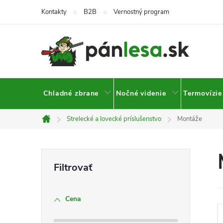
Prejsť
Kontakty
B2B
Vernostný program
na
obsah
Chladné zbrane
Nočné videnie
Termovízie
Strelecké a lovecké príslušenstvo
Montáže
Domov
B
o
Cena
č