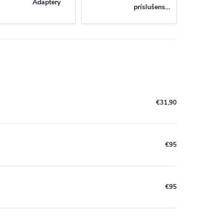
Adaptéry
príslušenstvo
€31,90
€95
€95