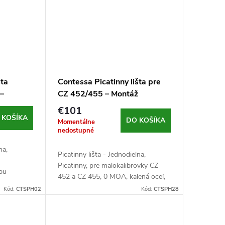
šta
Contessa Picatinny lišta pre
–
CZ 452/455 – Montáž
€101
 KOŠÍKA
DO KOŠÍKA
Momentálne
nedostupné
na,
Picatinny lišta - Jednodielna,
Picatinny, pre malokalibrovky CZ
pu
452 a CZ 455, 0 MOA, kalená oceľ,
eľ, 129 g,
133 g, čierna
Kód:
CTSPH02
Kód:
CTSPH28