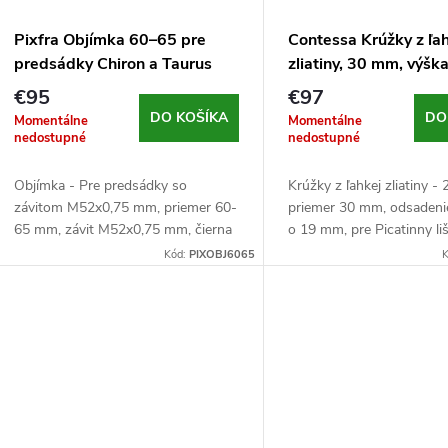
Pixfra Objímka 60–65 pre
Contessa Krúžky z ľa
predsádky Chiron a Taurus
zliatiny, 30 mm, výš
Picatinny, čierne
€95
€97
DO KOŠÍKA
DO
Momentálne
Momentálne
nedostupné
nedostupné
Objímka - Pre predsádky so
Krúžky z ľahkej zliatiny - 
závitom M52x0,75 mm, priemer 60-
priemer 30 mm, odsadenie
65 mm, závit M52x0,75 mm, čierna
o 19 mm, pre Picatinny liš
pevnostná zliatina, 66 g/k
Kód:
PIXOBJ6065
K