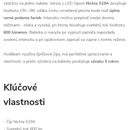
výdržou na jedno nabitie. Verzia s LED čipom
Nichia 519A
dosahuje
hodnotu CRI >90, vďaka čomu osvetlená plocha bude mať
úplne
verné podanie farieb
. Intenzitu možno prepínať medzi dvoma
režimami - nízka a vysoká, pri ktorej dosahuje svetelný tok hodnotu
600 lúmenov
. Baterka si navyše po vypnutí pamätá naposledy
zvolenú intenzitu a pri opätovnom zapnutí sa zapne v tomto režime.
AceBeam využíva špičkové čipy, má perfektné spracovanie a
vlastnosti, a preto výrobca na baterky poskytuje
záruku 5 rokov
.
Kľúčové
vlastnosti
- Čip Nichia 519A
- Svetelný tok 600 lm