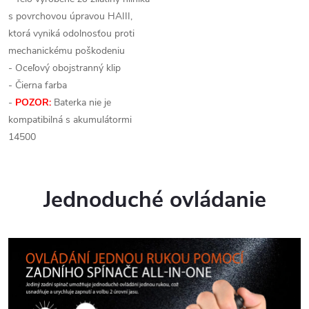
s povrchovou úpravou HAIII,
ktorá vyniká odolnosťou proti
mechanickému poškodeniu
- Oceľový obojstranný klip
- Čierna farba
-
POZOR:
Baterka nie je
kompatibilná s akumulátormi
14500
Jednoduché ovládanie