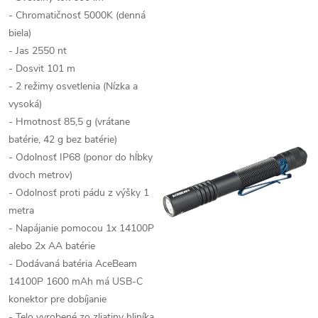
- Chromatičnosť 5000K (denná
biela)
- Jas 2550 nt
- Dosvit 101 m
- 2 režimy osvetlenia (Nízka a
vysoká)
- Hmotnosť 85,5 g (vrátane
batérie, 42 g bez batérie)
- Odolnosť IP68 (ponor do hĺbky
dvoch metrov)
- Odolnosť proti pádu z výšky 1
metra
- Napájanie pomocou 1x 14100P
alebo 2x AA batérie
- Dodávaná batéria AceBeam
14100P 1600 mAh má USB-C
konektor pre dobíjanie
- Telo vyrobené zo zliatiny hliníka