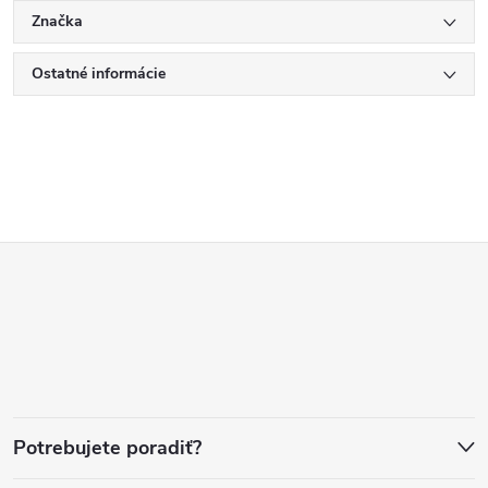
Značka
Ostatné informácie
Z
á
p
ä
Potrebujete poradiť?
t