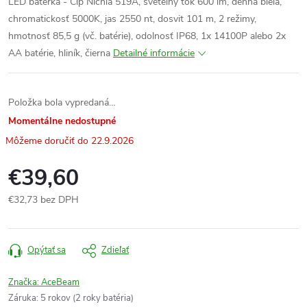
LED baterka - Čip Nichia 519A, svetelný tok 600 lm, denná biela,
chromatickosť 5000K, jas 2550 nt, dosvit 101 m, 2 režimy,
hmotnosť 85,5 g (vč. batérie), odolnosť IP68, 1x 14100P alebo 2x
AA batérie, hliník, čierna
Detailné informácie
Položka bola vypredaná…
Momentálne nedostupné
22.9.2026
€39,60
€32,73 bez DPH
Jednotková
cena:
Opýtať sa
Zdieľať
Značka:
AceBeam
Záruka
:
5 rokov (2 roky batéria)