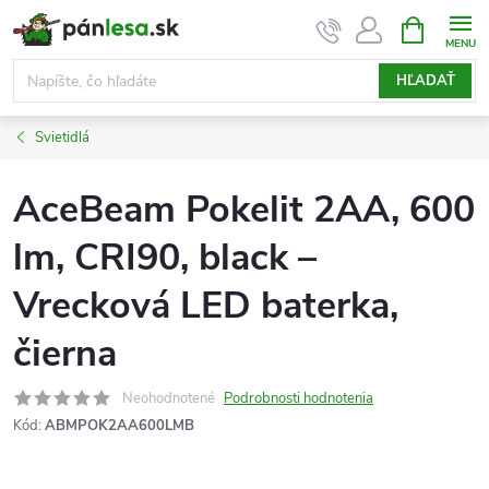
Prejsť
NÁKUPN
KOŠÍK
na
obsah
HĽADAŤ
Svietidlá
AceBeam Pokelit 2AA, 600
lm, CRI90, black –
Vrecková LED baterka,
čierna
Neohodnotené
Podrobnosti hodnotenia
Kód:
ABMPOK2AA600LMB