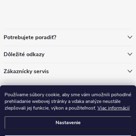
á
p
ä
Potrebujete poradiť?
t
Dôležité odkazy
i
Zákaznícky servis
e
Používame súbory cookie, aby sme vám umožnili pohodlné
prehliadanie webovej stránky a vďaka analýze neustále
zlepšovali jej funkcie, výkon a použiteľnosť.
Viac informácií
Nastavenie
Copyright 2026
PánLesa.sk
. Všetky práva vyhradené.