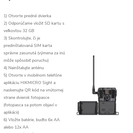
1) Otvorte predné dvierka
2) Odporúčame vložiť SD kartu s
veľkosťou 32 GB
3) Skontrolujte, či je
predinštalovaná SIM karta
správne zasunutá (výmena za inú
môže spôsobiť poruchu)
4) Nainštalujte anténu
5) Otvorte v mobilnom telefóne
aplikáciu HIKMICRO Sight a
naskenujte QR kód na vnútornej
strane dvierok fotopasce
(fotopasca sa potom objaví v
aplikácii)
6) Vložte batérie, buďto 6x AA
alebo 12x AA