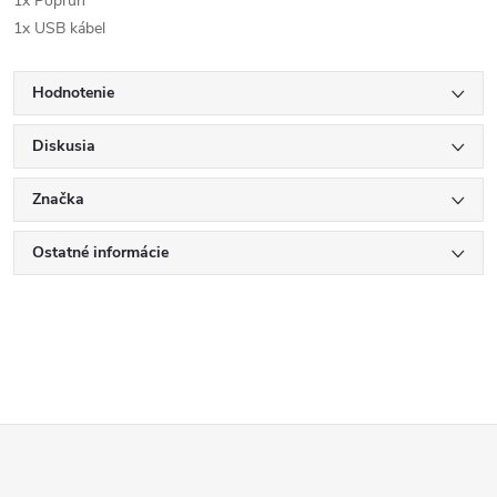
1x Popruh
1x USB kábel
Hodnotenie
Diskusia
Značka
Ostatné informácie
Z