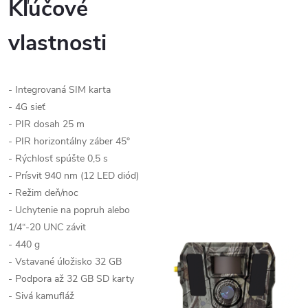
Kľúčové
vlastnosti
- Integrovaná SIM karta
- 4G sieť
- PIR dosah 25 m
- PIR horizontálny záber 45°
- Rýchlosť spúšte 0,5 s
- Prísvit 940 nm (12 LED diód)
- Režim deň/noc
- Uchytenie na popruh alebo
1/4“-20 UNC závit
- 440 g
- Vstavané úložisko 32 GB
- Podpora až 32 GB SD karty
- Sivá kamufláž