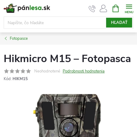
Prejsť
NÁKUPN
KOŠÍK
na
obsah
HĽADAŤ
Fotopasce
Hikmicro M15 – Fotopasca
Neohodnotené
Podrobnosti hodnotenia
Kód:
HIKM15