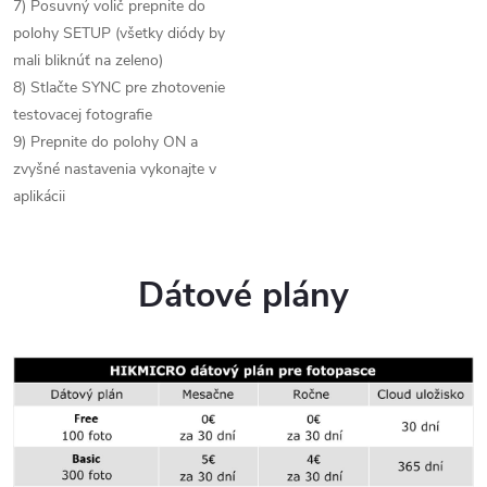
7) Posuvný volič prepnite do
polohy SETUP (všetky diódy by
mali bliknúť na zeleno)
8) Stlačte SYNC pre zhotovenie
testovacej fotografie
9) Prepnite do polohy ON a
zvyšné nastavenia vykonajte v
aplikácii
Dátové plány