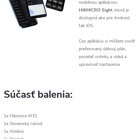
mobilnou aplikáciou
HIKMICRO Sight
, ktorá je
dostupná ako pre Android,
tak iOS.
Cez aplikáciu si môžete zvoliť
preferovaný dátový plán,
posielať snímky a videá a
upravovať nastavenia.
Súčasť balenia:
1x Hikmicro M15
1x Slovenský návod
1x Anténa