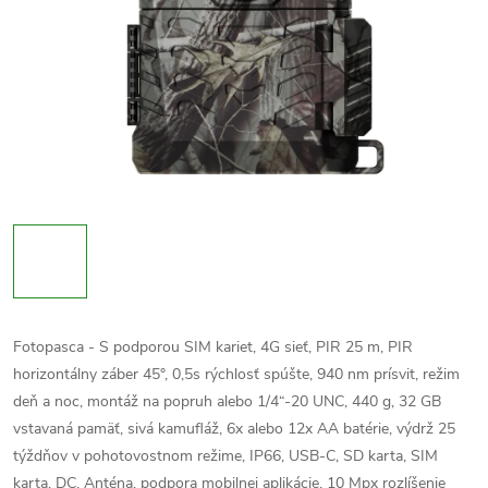
Fotopasca - S podporou SIM kariet, 4G sieť, PIR 25 m, PIR
horizontálny záber 45°, 0,5s rýchlosť spúšte, 940 nm prísvit, režim
deň a noc, montáž na popruh alebo 1/4“-20 UNC, 440 g, 32 GB
vstavaná pamäť, sivá kamufláž, 6x alebo 12x AA batérie, výdrž 25
týždňov v pohotovostnom režime, IP66, USB-C, SD karta, SIM
karta, DC, Anténa, podpora mobilnej aplikácie, 10 Mpx rozlíšenie