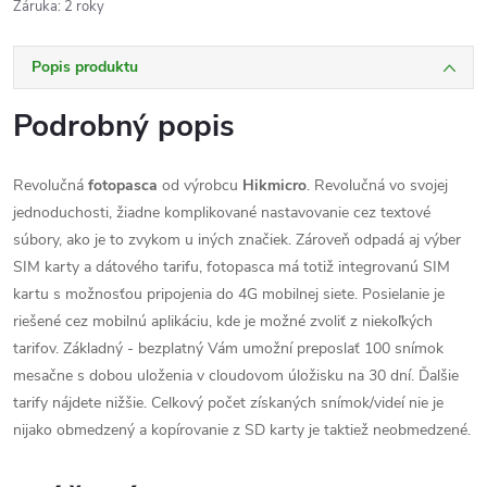
Záruka
:
2 roky
Popis produktu
Podrobný popis
Revolučná
fotopasca
od výrobcu
Hikmicro
. Revolučná vo svojej
jednoduchosti, žiadne komplikované nastavovanie cez textové
súbory, ako je to zvykom u iných značiek. Zároveň odpadá aj výber
SIM karty a dátového tarifu, fotopasca má totiž integrovanú SIM
kartu s možnosťou pripojenia do 4G mobilnej siete. Posielanie je
riešené cez mobilnú aplikáciu, kde je možné zvoliť z niekoľkých
tarifov. Základný - bezplatný Vám umožní preposlať 100 snímok
mesačne s dobou uloženia v cloudovom úložisku na 30 dní. Ďalšie
tarify nájdete nižšie. Celkový počet získaných snímok/videí nie je
nijako obmedzený a kopírovanie z SD karty je taktiež neobmedzené.