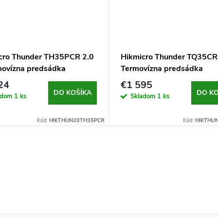
cro Thunder TH35PCR 2.0
Hikmicro Thunder TQ35CR 
movízna predsádka
Termovízna predsádka
24
€1 595
DO KOŠÍKA
DO KO
adom
1 ks
Skladom
1 ks
Kód:
HIKTHUN20TH35PCR
Kód:
HIKTHU