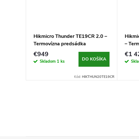
Hikmicro Thunder TE19CR 2.0 –
Hikmi
Termovízna predsádka
– Ter
€949
€1 4
DO KOŠÍKA
Skladom
1 ks
Skl
Kód:
HIKTHUN20TE19CR