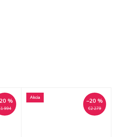
Akcia
20 %
–20 %
€1 994
€2 279