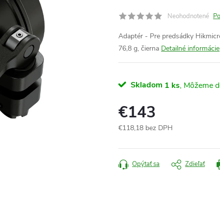
Neohodnotené
Po
Adaptér - Pre predsádky Hikmicr
76,8 g, čierna
Detailné informácie
Skladom
1 ks
€143
€118,18 bez DPH
Jednotková
cena:
Opýtať sa
Zdieľať