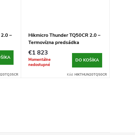
2.0 –
Hikmicro Thunder TQ50CR 2.0 –
Termovízna predsádka
€1 823
ŠÍKA
Momentálne
DO KOŠÍKA
nedostupné
N20TQ35CR
Kód:
HIKTHUN20TQ50CR