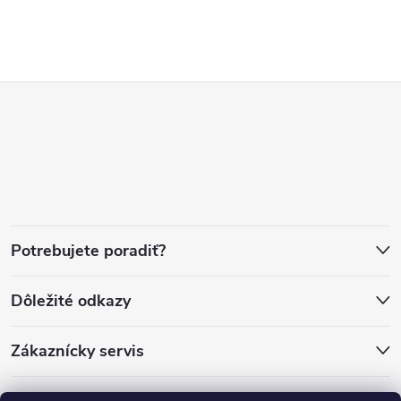
Z
á
p
ä
Potrebujete poradiť?
t
Dôležité odkazy
i
Zákaznícky servis
e