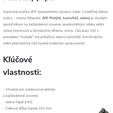
Importná značka JKR španielskeho výrobcu Joker z tradičnej liahne
nožov - mesta Albacete.
JKR Motýlik, kamufláž, zelený
je skvelým
spoločníkom na každodenné nosenie, predovšetkým vďaka veľmi
nízkej hmotnosti a dostatočne dlhému ostriu. Zatvárací nôž v
prevedení "motýlik" má príťažlivú zelenú kamufláž. Konštrukčne
veľmi jednoduchý nôž vyniká kvalitným spracovaním.
Kľúčové
vlastnosti:
- Vhodné pre outdoorové aktivity
a každodenné nosenie
- Jedna čepeľ (nôž)
- Celková dĺžka čepele 102 mm