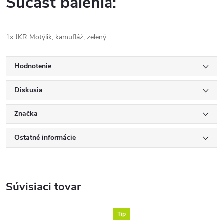
Súčasť balenia:
1x JKR Motýlik, kamufláž, zelený
Hodnotenie
Diskusia
Značka
Ostatné informácie
Súvisiaci tovar
Tip