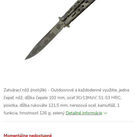
Zatvárací nôž (motýlik) - Outdoorové a každodenné využitie, jedna
čepeľ, nôž, dĺžka čepele 102 mm, oceľ
3Cr13MoV
, 51-53 HRC,
poistka, dĺžka rukoväte 121,5 mm, nerezová oceľ, kamufláž, 1
funkcia
,
hmotnosť 126 g, zelený
Detailné informácie
Momentálne nedostupné