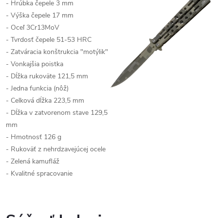
- Hrúbka čepele 3 mm
- Výška čepele 17 mm
- Oceľ 3Cr13MoV
- Tvrdosť čepele 51-53 HRC
- Zatváracia konštrukcia "motýlik"
- Vonkajšia poistka
- Dĺžka rukoväte 121,5 mm
- Jedna funkcia (nôž)
- Celková dĺžka 223,5 mm
- Dĺžka v zatvorenom stave 129,5
mm
- Hmotnosť 126 g
- Rukoväť z nehrdzavejúcej ocele
- Zelená kamufláž
- Kvalitné spracovanie