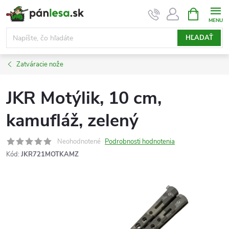
Prejsť
NÁKUPN
KOŠÍK
na
obsah
HĽADAŤ
Zatváracie nože
JKR Motýlik, 10 cm,
kamufláž, zelený
Neohodnotené
Podrobnosti hodnotenia
Kód:
JKR721MOTKAMZ