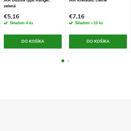
JKR Buzola typu Ranger,
JKR Kresadlo, čierne
zelená
€5,16
€7,16
Skladom
4 ks
Skladom
>10 ks
DO KOŠÍKA
DO KOŠÍKA
Z
á