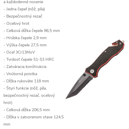
a každodenné nosenie
- Jedna čepeľ (nôž, píla)
- Bezpečnostný rezač
- Oceľový hrot
- Celková dĺžka čepele 86,5 mm
- Hrúbka čepele 2,9 mm
- Výška čepele 27,5 mm
- Oceľ 3Cr13MoV
- Tvrdosť čepele 51-53 HRC
- Zatváracia konštrukcia
- Vnútorná poistka
- Dĺžka rukoväte 118 mm
- Štyri funkcie (nôž, píla,
bezpečnostný rezač, oceľový
hrot)
- Celková dĺžka 206,5 mm
- Dĺžka v zatvorenom stave 124,5
mm