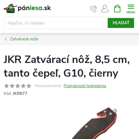
Prejsť
NÁKUPN
KOŠÍK
na
obsah
HĽADAŤ
Zatváracie nože
JKR Zatvárací nôž, 8,5 cm,
tanto čepeľ, G10, čierny
Neohodnotené
Podrobnosti hodnotenia
Kód:
JKR877