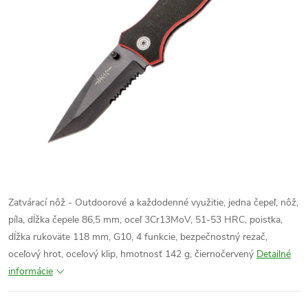
Zatvárací nôž - Outdoorové a každodenné využitie, jedna čepeľ, nôž,
píla, dĺžka čepele 86,5 mm, oceľ 3Cr13MoV, 51-53 HRC, poistka,
dĺžka rukoväte 118 mm, G10, 4 funkcie, bezpečnostný rezač,
oceľový hrot, oceľový klip, hmotnosť 142 g, čiernočervený
Detailné
informácie