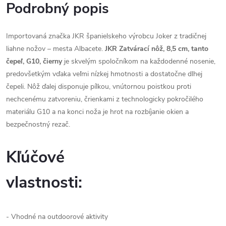
Podrobný popis
Importovaná značka JKR španielskeho výrobcu Joker z tradičnej
liahne nožov – mesta Albacete.
JKR Zatvárací nôž, 8,5 cm, tanto
čepeľ, G10, čierny
je skvelým spoločníkom na každodenné nosenie,
predovšetkým vďaka veľmi nízkej hmotnosti a dostatočne dlhej
čepeli. Nôž ďalej disponuje pílkou, vnútornou poistkou proti
nechcenému zatvoreniu,
črienkami z technologicky pokročilého
materiálu G10
a na konci noža je hrot na rozbíjanie okien a
bezpečnostný rezač.
Kľúčové
vlastnosti:
- Vhodné na outdoorové aktivity