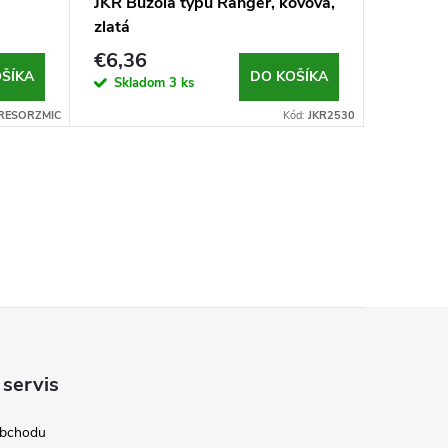
JKR Buzola typu Ranger, kovová,
zlatá
€6,36
ŠÍKA
DO KOŠÍKA
Skladom
3 ks
RESORZMIC
Kód:
JKR2530
 servis
obchodu