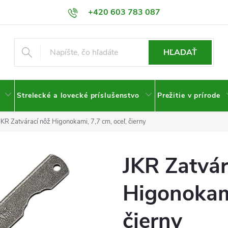
+420 603 783 087
HĽADAŤ
Strelecké a lovecké príslušenstvo
Prežitie v prírode
JKR Zatvárací nôž Higonokami, 7,7 cm, oceľ, čierny
JKR Zatvár
Higonokami
čierny