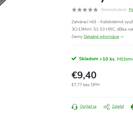
Neohodnotené
Po
Zatvárací nôž - Každodenné využit
3Cr13MoV, 51-53 HRC, dĺžka ruko
čierny
Detailné informácie
Skladom
>10 ks
€9,40
€7,77 bez DPH
Jednotková
cena:
Opýtať sa
Zdieľať