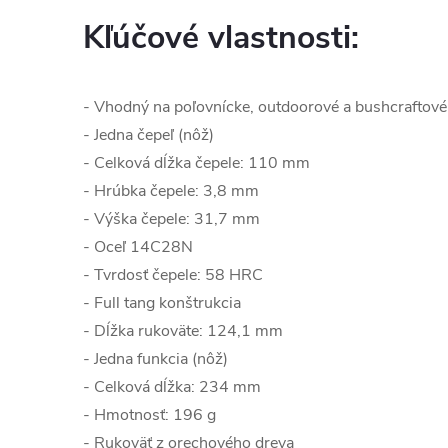
Kľúčové vlastnosti:
- Vhodný na poľovnícke, outdoorové a bushcraftové 
- Jedna čepeľ (nôž)
- Celková dĺžka čepele: 110 mm
- Hrúbka čepele: 3,8 mm
- Výška čepele: 31,7 mm
- Oceľ
14C28N
- Tvrdosť čepele: 58 HRC
- Full tang konštrukcia
- Dĺžka rukoväte: 124,1 mm
- Jedna funkcia (nôž)
- Celková dĺžka: 234 mm
- Hmotnosť: 196 g
- Rukoväť z orechového dreva