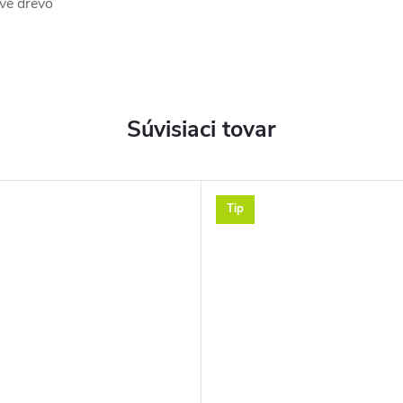
vé drevo
Súvisiaci tovar
Tip