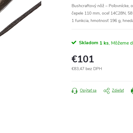
Bushcraftový nôž – Poľovnícke, ou
čepele 110 mm, oceľ
14C28N
, 58
1 funkcia
,
hmotnosť 196 g, hnedá
Skladom
1 ks
€101
€83,47 bez DPH
Jednotková
cena:
Opýtať sa
Zdieľať