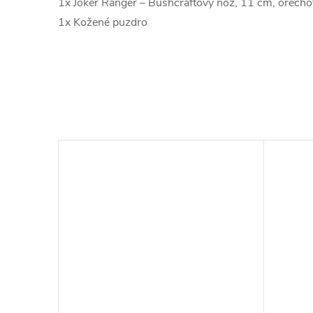
1x Joker Ranger – Bushcraftový nôž, 11 cm, orecho
1x Kožené puzdro