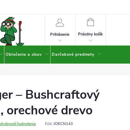
NÁKUPNÝ
KOŠÍK
Prázdny košík
Prihlásenie
Oblečenie a obuv
Darčekové predmety
er – Bushcraftový
, orechové drevo
drobnosti hodnotenia
Kód:
JOKCN143