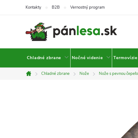
Prejsť
Kontakty
B2B
Vernostný program
na
obsah
Chladné zbrane
Nočné videnie
Termovízie
Chladné zbrane
Nože
Nože s pevnou čepeľ
Domov