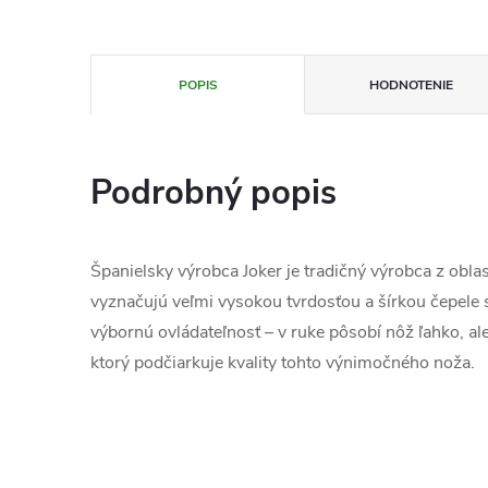
POPIS
HODNOTENIE
Podrobný popis
Španielsky výrobca Joker je tradičný výrobca z obla
vyznačujú veľmi vysokou tvrdosťou a šírkou čepele 
výbornú ovládateľnosť – v ruke pôsobí nôž ľahko, a
ktorý podčiarkuje kvality tohto výnimočného noža.