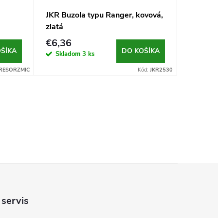
JKR Buzola typu Ranger, kovová,
zlatá
€6,36
ŠÍKA
DO KOŠÍKA
Skladom
3 ks
RESORZMIC
Kód:
JKR2530
 servis