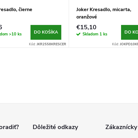
esadlo, čierne
Joker Kresadlo, micarta,
oranžové
6
€15,10
DO KOŠÍKA
DO KO
adom
>10 ks
Skladom
1 ks
Kód:
JKR2558KRESCER
Kód:
JOKPD10K
oradiť?
Dôležité odkazy
Zákaznícky