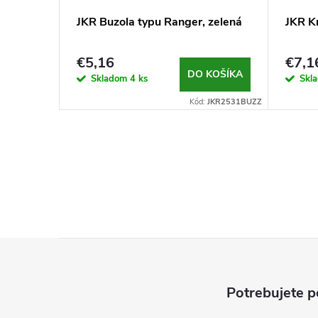
JKR Buzola typu Ranger, zelená
JKR Kr
€5,16
€7,1
DO KOŠÍKA
Skladom
4 ks
Skl
Kód:
JKR2531BUZZ
Z
á
Potrebujete p