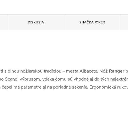
DISKUSIA
ZNAČKA
JOKER
sti s dlhou nožiarskou tradíciou – mesta Albacete. Nôž
Ranger
p
so Scandi výbrusom, vďaka čomu sú vhodné aj do tých najextrém
le čepeľ má parametre aj na poriadne sekanie. Ergonomická ruk