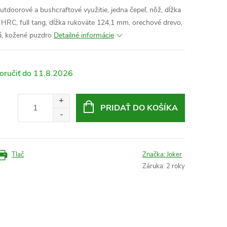
tdoorové a bushcraftové využitie, jedna čepeľ, nôž, dĺžka
 HRC, full tang, dĺžka rukoväte
124,1
mm, orechové drevo,
, kožené puzdro
Detailné informácie
11.8.2026
PRIDAŤ DO KOŠÍKA
Tlač
Značka:
Joker
Záruka
:
2 roky