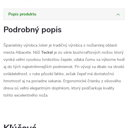
Popis produktu
Podrobný popis
Španielsky výrobca Joker je tradičný výrobca z nožiarskej oblasti
mesta Albacete. Nôž
Teckel
je zo série bushcraftových nožov, ktorý
vyniká veľmi vysokou tvrdosťou čepele, vďaka čomu sa výborne hodí
aj do tých najextrémnejších podmienok. Pri vývoji sa dbalo na skvelú
ovládateľnosť, v ruke pôsobí ľahko, avšak čepeľ má dostatočnú
hmotnosť aj na poriadne sekanie. Ergonomické črienky z olivového
dreva sú veľmi elegantným doplnkom, ktorý podčiarkuje kvality
tohto excelentného noža.