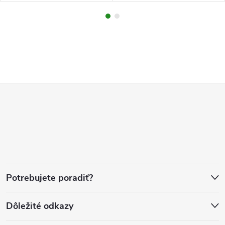
Z
á
p
ä
Potrebujete poradiť?
t
Dôležité odkazy
i