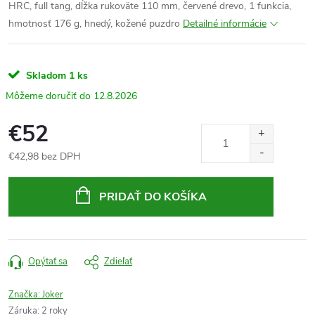
HRC, full tang, dĺžka rukoväte 110 mm, červené drevo, 1 funkcia
,
hmotnosť 176 g, hnedý, kožené puzdro
Detailné informácie
Skladom
1 ks
12.8.2026
€52
€42,98 bez DPH
Jednotková
cena:
PRIDAŤ DO KOŠÍKA
Opýtať sa
Zdieľať
Značka:
Joker
Záruka
:
2 roky