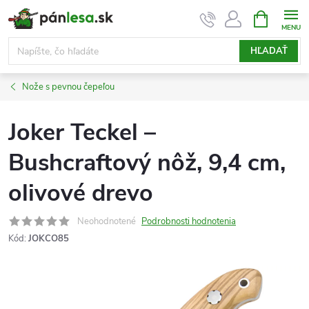
Prejsť
NÁKUPN
KOŠÍK
na
obsah
HĽADAŤ
Nože s pevnou čepeľou
Joker Teckel –
Bushcraftový nôž, 9,4 cm,
olivové drevo
Neohodnotené
Podrobnosti hodnotenia
Kód:
JOKCO85