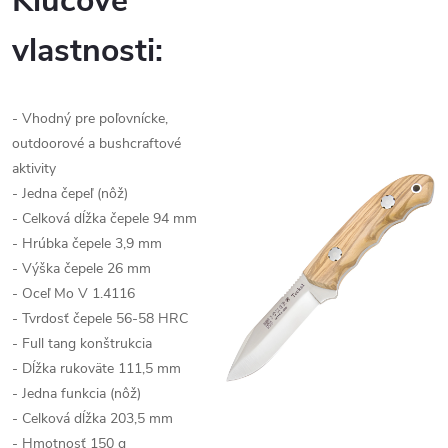
Kľúčové
vlastnosti:
- Vhodný pre poľovnícke,
outdoorové a bushcraftové
aktivity
- Jedna čepeľ (nôž)
- Celková dĺžka čepele 94 mm
- Hrúbka čepele 3,9 mm
- Výška čepele 26 mm
- Oceľ
Mo V 1.4116
- Tvrdosť čepele 56-58 HRC
- Full tang konštrukcia
- Dĺžka rukoväte 111,5 mm
- Jedna funkcia (nôž)
- Celková dĺžka 203,5 mm
- Hmotnosť 150 g