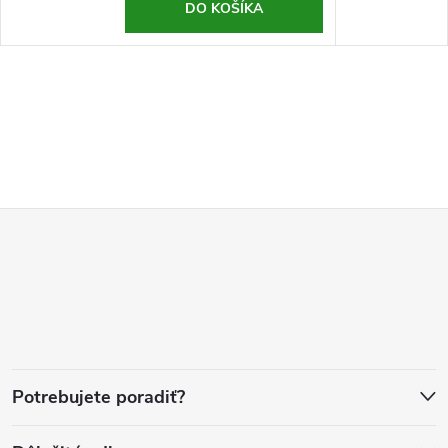
DO KOŠÍKA
Z
á
p
ä
Potrebujete poradiť?
t