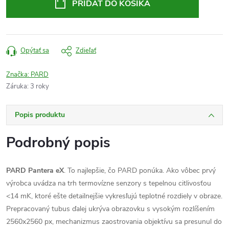
PRIDAŤ DO KOŠÍKA
Opýtať sa
Zdieľať
Značka:
PARD
Záruka
:
3 roky
Popis produktu
Podrobný popis
PARD Pantera eX
. To najlepšie, čo PARD ponúka. Ako vôbec prvý
výrobca uvádza na trh termovízne senzory s tepelnou citlivosťou
<14 mK, ktoré ešte detailnejšie vykresľujú teplotné rozdiely v obraze.
Prepracovaný tubus ďalej ukrýva obrazovku s vysokým rozlíšením
2560x2560 px, mechanizmus zaostrovania objektívu sa presunul do