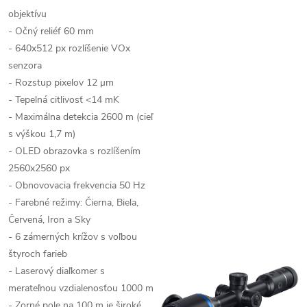
objektívu
- Očný reliéf 60 mm
- 640x512 px rozlíšenie VOx
senzora
- Rozstup pixelov 12 μm
- Tepelná citlivosť <14 mK
- Maximálna detekcia 2600 m (cieľ
s výškou 1,7 m)
- OLED obrazovka s rozlíšením
2560x2560 px
- Obnovovacia frekvencia 50 Hz
- Farebné režimy: Čierna, Biela,
Červená, Iron a Sky
- 6 zámerných krížov s voľbou
štyroch farieb
- Laserový diaľkomer s
merateľnou vzdialenosťou 1000 m
- Zorné pole na 100 m je široké