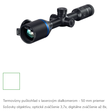
Termovízny puškohľad s laserovým diaľkomerom - 50 mm priemer
šošovky objektívu, optické zväčšenie 3,7x, digitálne zväčšenie až 8x,