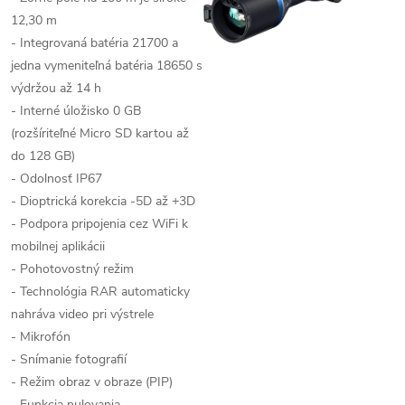
12,30 m
- Integrovaná batéria 21700 a
jedna vymeniteľná batéria 18650 s
výdržou až 14 h
- Interné úložisko 0 GB
(rozšíriteľné Micro SD kartou až
do 128 GB)
- Odolnosť IP67
- Dioptrická korekcia -5D až +3D
- Podpora pripojenia cez WiFi k
mobilnej aplikácii
- Pohotovostný režim
- Technológia RAR automaticky
nahráva video pri výstrele
- Mikrofón
- Snímanie fotografií
- Režim obraz v obraze (PIP)
- Funkcia nulovania