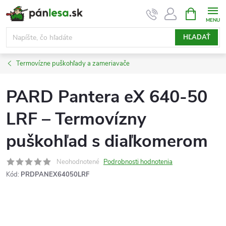
Prejsť
NÁKUPN
KOŠÍK
na
obsah
HĽADAŤ
Termovízne puškohľady a zameriavače
PARD Pantera eX 640-50
LRF – Termovízny
puškohľad s diaľkomerom
Neohodnotené
Podrobnosti hodnotenia
Kód:
PRDPANEX64050LRF