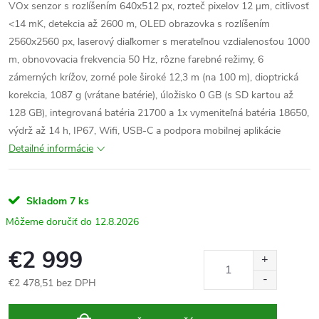
VOx senzor s rozlíšením 640
x512
px, rozteč pixelov 12 μm, citlivosť
<14 mK, detekcia až 2600 m, OLED obrazovka s rozlíšením
2560
x2560
px, laserový diaľkomer s merateľnou vzdialenosťou 1000
m, obnovovacia frekvencia 50 Hz, rôzne farebné režimy, 6
zámerných krížov, zorné pole široké 12,3 m (na 100 m), dioptrická
korekcia, 1087 g (vrátane batérie), úložisko 0 GB (s SD kartou až
128 GB), integrovaná batéria 21700 a 1x vymeniteľná batéria 18650,
výdrž až 14 h, IP67, Wifi,
USB-C a podpora mobilnej aplikácie
Detailné informácie
Skladom
7 ks
12.8.2026
€2 999
€2 478,51 bez DPH
Jednotková
cena: