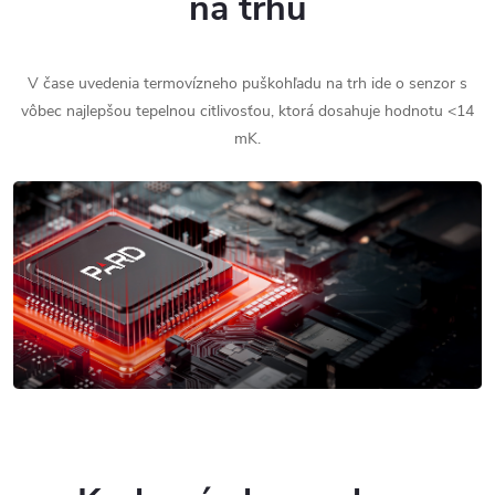
na trhu
V čase uvedenia termovízneho puškohľadu na trh ide o senzor s
vôbec najlepšou tepelnou citlivosťou, ktorá dosahuje hodnotu <14
mK.