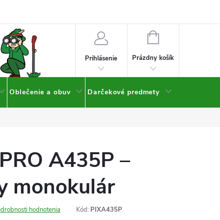
NÁKUPNÝ
KOŠÍK
Prázdny košík
Prihlásenie
Oblečenie a obuv
Darčekové predmety
c PRO A435P –
y monokulár
drobnosti hodnotenia
Kód:
PIXA435P