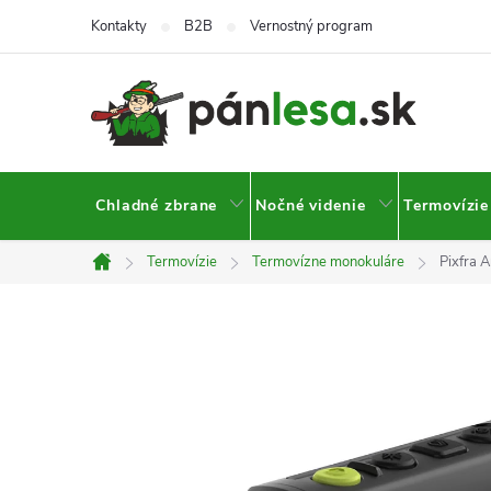
Prejsť
Kontakty
B2B
Vernostný program
na
obsah
Chladné zbrane
Nočné videnie
Termovízie
Termovízie
Termovízne monokuláre
Pixfra 
Domov