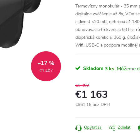
Termovízny monokulár - 35 mm pri
digitálne zväčšenie až 8x, VOx s
citlivosť <20 mK, detekcia až 18
obnovovacia frekvencia 50 Hz, rô
dioptrická korekcia, 360 g, úloži
Wifi, USB-C a podpora mobilnej a
–17 %
Skladom
3 ks
€1 407
€1 407
€1 163
€961,16 bez DPH
Jednotková
cena:
Opýtať sa
Zdieľať