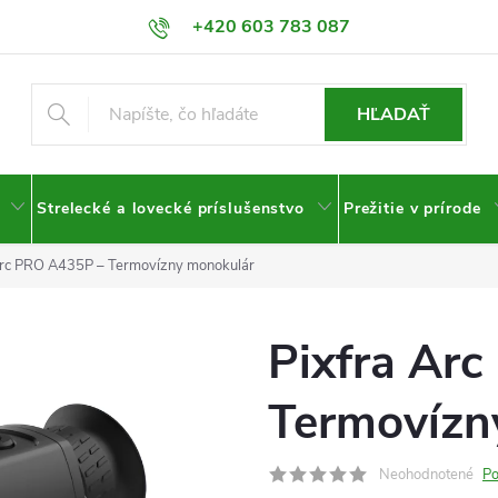
+420 603 783 087
HĽADAŤ
Strelecké a lovecké príslušenstvo
Prežitie v prírode
Arc PRO A435P – Termovízny monokulár
Pixfra Ar
Termovízn
Neohodnotené
Po