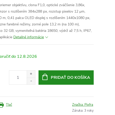
emer objektívu, clona F1,0, optické zväčšenie 3,86x,
enzor s rozlíšením 384x288 px, rozstup pixelov 12 μm,
00 m, 0,41 palca OLED displej s rozlíšením 1440x1080 px,
zne farebné režimy, zorné pole 13,2 m (na 100 m),
sko 32 GB, vymeniteľná batéria 18650, výdrž až 7,5 h, IP67,
plikácie
Detailné informácie
12.8.2026
PRIDAŤ DO KOŠÍKA
Tlač
Značka:
Pixfra
Záruka
:
3 roky