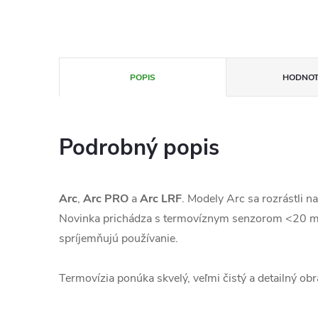
POPIS
HODNOT
Podrobný popis
Arc
,
Arc PRO
a
Arc LRF
. Modely Arc sa rozrástli 
Novinka prichádza s termovíznym senzorom <20 mK,
spríjemňujú používanie.
Termovízia ponúka skvelý, veľmi čistý a detailný ob