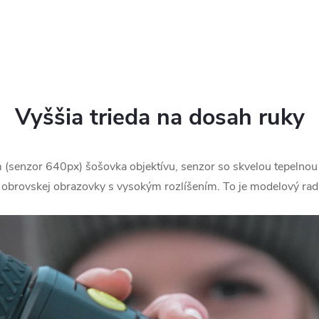
Vyššia trieda na dosah ruky
nzor 640px) šošovka objektívu, senzor so skvelou tepelnou ci
brovskej obrazovky s vysokým rozlíšením. To je modelový ra