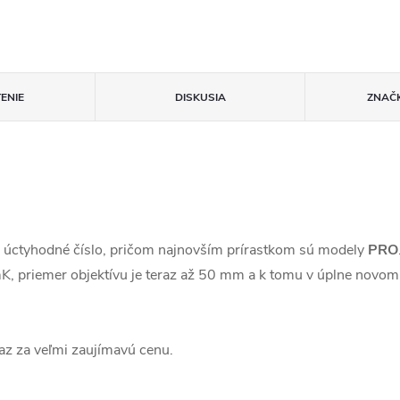
ENIE
DISKUSIA
ZNAČ
na úctyhodné číslo, pričom najnovším prírastkom sú modely
PRO
 priemer objektívu je teraz až 50 mm a k tomu v úplne novom
raz za veľmi zaujímavú cenu.