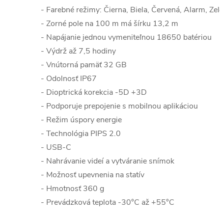
- Farebné režimy:
Čierna, Biela, Červená, Alarm, Ze
- Zorné pole na 100 m má šírku 13,2 m
- Napájanie jednou vymeniteľnou 18650 batériou
- Výdrž až 7,5 hodiny
- Vnútorná pamäť 32 GB
- Odolnosť IP67
- Dioptrická korekcia -5D +3D
- Podporuje prepojenie s mobilnou aplikáciou
- Režim úspory energie
- Technológia PIPS 2.0
- USB-C
- Nahrávanie videí a vytváranie snímok
- Možnosť upevnenia na statív
- Hmotnosť 360 g
- Prevádzková teplota -30°C až +55°C