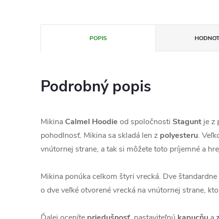
POPIS
HODNOT
Podrobný popis
Mikina
Calmel Hoodie
od spoločnosti
Stagunt
je z
pohodlnosť. Mikina sa skladá len z
polyesteru
. Veľ
vnútornej strane, a tak si môžete toto príjemné a 
Mikina ponúka celkom štyri vrecká. Dve štandardne 
o dve veľké otvorené vrecká na vnútornej strane, kto
Ďalej oceníte
priedušnosť
, nastaviteľnú
kapucňu
a