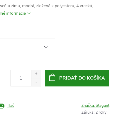
eseň a zimu, modrá, zložená z polyesteru, 4 vrecká,
lné informácie
PRIDAŤ DO KOŠÍKA
Tlač
Značka:
Stagunt
Záruka
:
2 roky