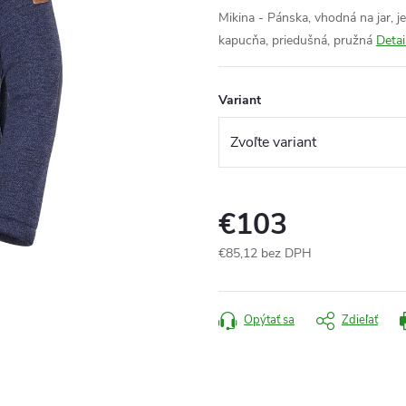
Mikina - Pánska, vhodná na jar, j
kapucňa, priedušná, pružná
Detai
Variant
€103
€85,12 bez DPH
Jednotková
cena:
Opýtať sa
Zdieľať