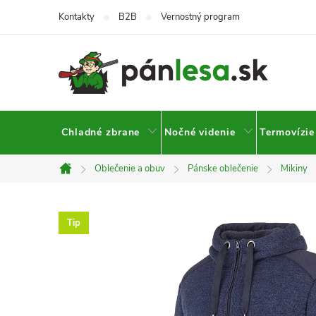
Prejsť
Kontakty
B2B
Vernostný program
na
obsah
Chladné zbrane
Nočné videnie
Termovízie
Oblečenie a obuv
Pánske oblečenie
Mikiny
Domov
Tip