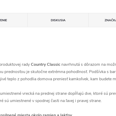
ENIE
DISKUSIA
ZNAČK
 produktovej rady
Country Classic
navrhnutá s dôrazom na možno
kou prednosťou je skutočne extrémna pohodlnosť. Podšívka s bará
hrejivé teplo z pohodlia domova preniesť kamkoľvek, kam budete 
umiestnené vrecká na prednej strane dopĺňajú dve, ktoré sú pre
ré sú umiestnené v spodnej časti na ľavej i pravej strane.
zosilnené miesta okolo ramien a lakťov
.