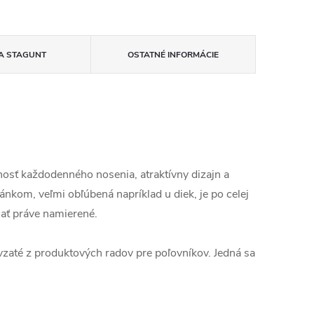
A
STAGUNT
OSTATNÉ INFORMÁCIE
sť každodenného nosenia, atraktívny dizajn a
nkom, veľmi obľúbená napríklad u diek, je po celej
mať práve namierené.
vzaté z produktových radov pre poľovníkov. Jedná sa