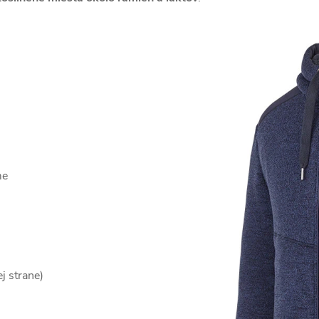
me
j strane)