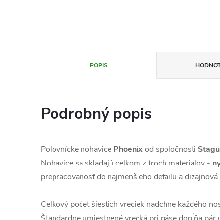
POPIS
HODNOT
Podrobný popis
Poľovnícke nohavice
Phoenix
od spoločnosti
Stagu
Nohavice sa skladajú celkom z troch materiálov -
ny
prepracovanosť do najmenšieho detailu a dizajnová 
Celkový počet šiestich vreciek nadchne každého nosi
Štandardne umiestnené vrecká pri páse dopĺňa pár u