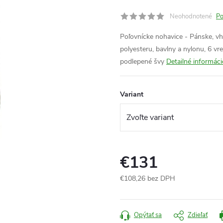
Neohodnotené
Po
Poľovnícke nohavice - Pánske, vho
polyesteru, bavlny a nylonu, 6 vr
podlepené švy
Detailné informáci
Variant
€131
€108,26 bez DPH
Jednotková
cena:
Opýtať sa
Zdieľať