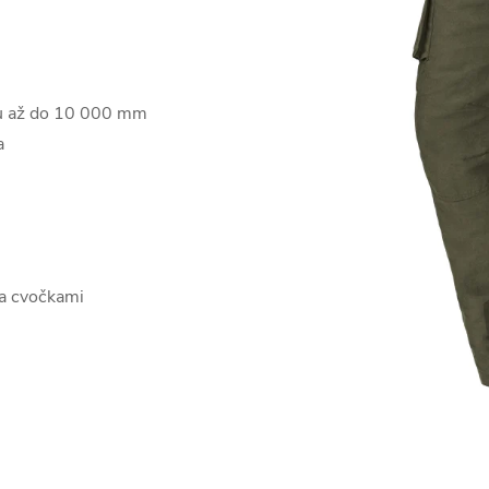
cu až do 10 000 mm
a
ma cvočkami