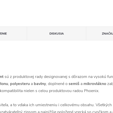
ENIE
DISKUSIA
ZNAČK
nt
sú z produktovej rady designovanej s dôrazom na vysokú funk
lonu
,
polyesteru
a
bavlny
, doplnené o
semiš
a
mikrovlákno
zab
kompatibilita nielen s celou produktovou radou Phoenix.
teľa, a to vďaka ich umiestneniu i celkovému obsahu. Všetkých 
zatvárateľný zipsom a najnižšie položené vrecká so cvočkom a e