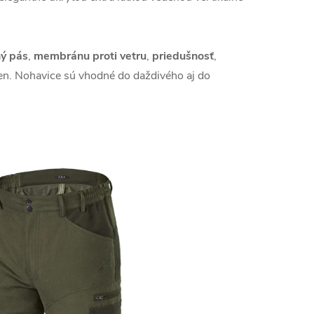
ý pás
,
membránu proti vetru
,
priedušnosť
,
ien. Nohavice sú vhodné do daždivého aj do