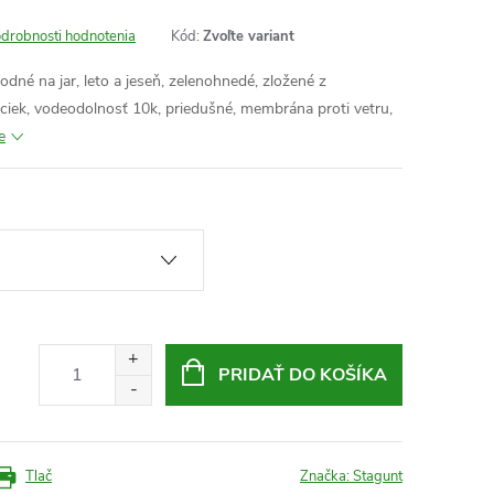
drobnosti hodnotenia
Kód:
Zvoľte variant
dné na jar, leto a jeseň, zelenohnedé, zložené z
eciek, vodeodolnosť 10k, priedušné, membrána proti vetru,
e
PRIDAŤ DO KOŠÍKA
Tlač
Značka:
Stagunt