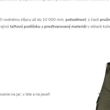
či vodnému stĺpcu až do 10 000 mm,
pohodlnosť
, z časti
pružn
rejivú
taftovú podšívku
a
predtvarovaný materiál
v oblasti kol
enie na jar, v lete a na jeseň