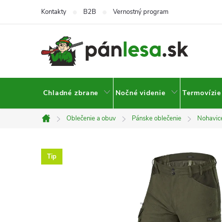
Prejsť
Kontakty
B2B
Vernostný program
na
obsah
Chladné zbrane
Nočné videnie
Termovízie
Oblečenie a obuv
Pánske oblečenie
Nohavic
Domov
Tip