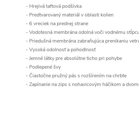
- Hrejivá taftová podšívka
- Predtvarovaný materiál v oblasti kolien
- 6 vreciek na prednej strane
- Vodotesná membrána odolná voči vodnému stĺp
- Priedušná membrána zabraňujúca prenikaniu vetr
- Vysoká odolnosť a pohodlnosť
- Jemné látky pre absolútne ticho pri pohybe
- Podlepené švy
- Čiastočne pružný pás s rozšírením na chrbte
- Zapínanie na zips s nohavicovým háčikom a dvo