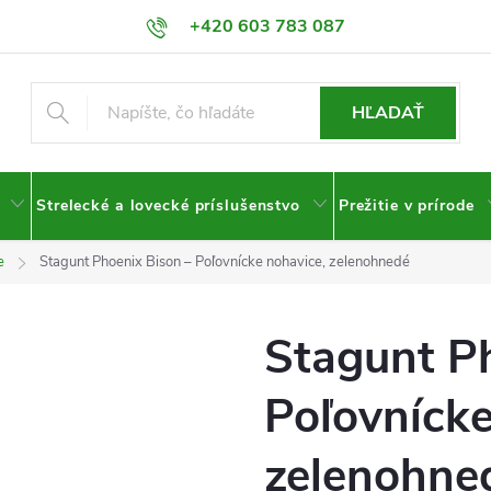
+420 603 783 087
HĽADAŤ
Strelecké a lovecké príslušenstvo
Prežitie v prírode
e
Stagunt Phoenix Bison – Poľovnícke nohavice, zelenohnedé
Stagunt Ph
Poľovnícke
zelenohne