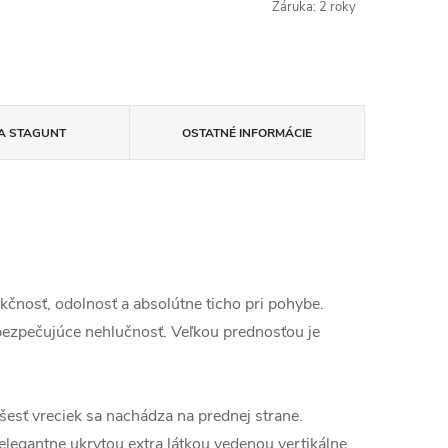
Záruka
:
2 roky
A
STAGUNT
OSTATNÉ INFORMÁCIE
čnosť, odolnosť a absolútne ticho pri pohybe.
ezpečujúce nehlučnosť. Veľkou prednosťou je
šesť vreciek sa nachádza na prednej strane.
legantne ukrytou extra látkou vedenou vertikálne