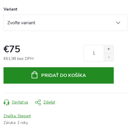
Variant
€75
€61,98 bez DPH
Jednotková
cena:
PRIDAŤ DO KOŠÍKA
Opýtať sa
Zdieľať
Značka:
Stagunt
Záruka
:
2 roky