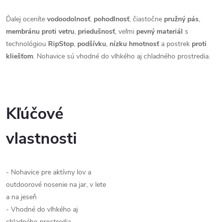
Ďalej oceníte
vodoodolnosť
,
pohodlnosť
, čiastočne
pružný pás
,
membránu proti vetru
,
priedušnosť
, veľmi
pevný materiál
s
technológiou
RipStop
,
podšívku
,
nízku hmotnosť
a postrek
proti
kliešťom
. Nohavice sú vhodné do vlhkého aj chladného prostredia.
Kľúčové
vlastnosti
-
Nohavice pre aktívny lov a
outdoorové nosenie na jar, v lete
a na jeseň
- Vhodné do vlhkého aj
chladného prostredia