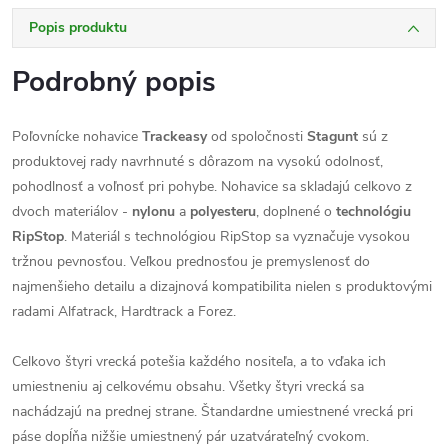
Popis produktu
Podrobný popis
Poľovnícke nohavice
Trackeasy
od spoločnosti
Stagunt
sú z
produktovej rady navrhnuté s dôrazom na vysokú odolnosť,
pohodlnosť a voľnosť pri pohybe. Nohavice sa skladajú celkovo z
dvoch materiálov -
nylonu
a
polyesteru
, doplnené o
technológiu
RipStop
. Materiál s technológiou RipStop sa vyznačuje vysokou
tržnou pevnosťou. Veľkou prednosťou je premyslenosť do
najmenšieho detailu a dizajnová kompatibilita nielen s produktovými
radami Alfatrack, Hardtrack a Forez.
Celkovo štyri vrecká potešia každého nositeľa, a to vďaka ich
umiestneniu aj celkovému obsahu. Všetky štyri vrecká sa
nachádzajú na prednej strane. Štandardne umiestnené vrecká pri
páse dopĺňa nižšie umiestnený pár uzatvárateľný cvokom.