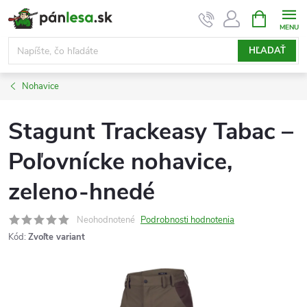
Prejsť
NÁKUPN
KOŠÍK
na
obsah
HĽADAŤ
Nohavice
Stagunt Trackeasy Tabac –
Poľovnícke nohavice,
zeleno-hnedé
Neohodnotené
Podrobnosti hodnotenia
Kód:
Zvoľte variant